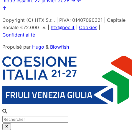
mode essaim.
27 janvier 2026
→
←
↑
Copyright (C) HTX S.r.l. | PIVA: 01407090321 | Capitale
Sociale €72.000 i.v. |
htx@pec.it
|
Cookies
|
Confidentialité
Propulsé par
Hugo
&
Blowfish