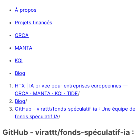
À propos
Projets financés
ORCA
MANTA
KOI
Blog
HTX | IA privee pour entreprises europeennes —
ORCA · MANTA · KOI · TIDE
/
Blog
/
GitHub - virattt/fonds-spéculatif-ia : Une équipe de
fonds spéculatif IA
/
GitHub - virattt/fonds-spéculatif-ia :