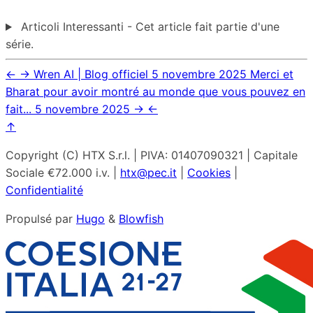
Articoli Interessanti - Cet article fait partie d'une
série.
←
→
Wren AI | Blog officiel
5 novembre 2025
Merci et
Bharat pour avoir montré au monde que vous pouvez en
fait...
5 novembre 2025
→
←
↑
Copyright (C) HTX S.r.l. | PIVA: 01407090321 | Capitale
Sociale €72.000 i.v. |
htx@pec.it
|
Cookies
|
Confidentialité
Propulsé par
Hugo
&
Blowfish