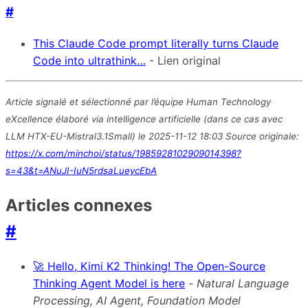
#
This Claude Code prompt literally turns Claude
Code into ultrathink…
- Lien original
Article signalé et sélectionné par l’équipe Human Technology
eXcellence élaboré via intelligence artificielle (dans ce cas avec
LLM HTX-EU-Mistral3.1Small) le 2025-11-12 18:03 Source originale:
https://x.com/minchoi/status/1985928102909014398?
s=43&t=ANuJI-IuN5rdsaLueycEbA
Articles connexes
#
🚀 Hello, Kimi K2 Thinking! The Open-Source
Thinking Agent Model is here
-
Natural Language
Processing, AI Agent, Foundation Model