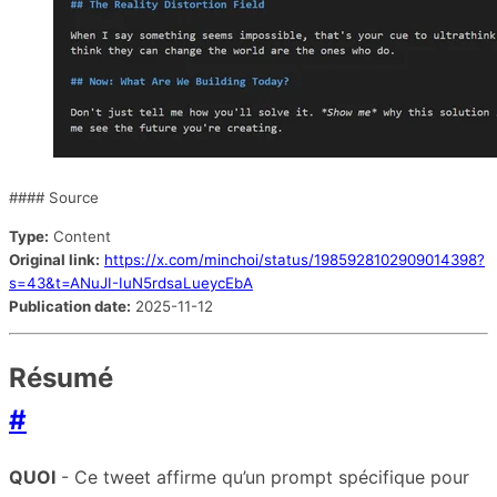
#### Source
Type:
Content
Original link:
https://x.com/minchoi/status/1985928102909014398?
s=43&t=ANuJI-IuN5rdsaLueycEbA
Publication date:
2025-11-12
Résumé
#
QUOI
- Ce tweet affirme qu’un prompt spécifique pour