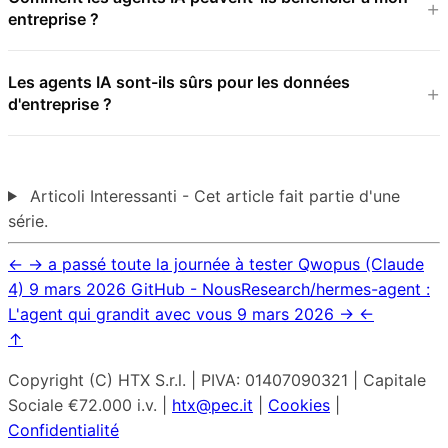
entreprise ?
Les agents IA sont-ils sûrs pour les données
d'entreprise ?
Articoli Interessanti - Cet article fait partie d'une
série.
←
→
a passé toute la journée à tester Qwopus (Claude
4)
9 mars 2026
GitHub - NousResearch/hermes-agent :
L'agent qui grandit avec vous
9 mars 2026
→
←
↑
Copyright (C) HTX S.r.l. | PIVA: 01407090321 | Capitale
Sociale €72.000 i.v. |
htx@pec.it
|
Cookies
|
Confidentialité