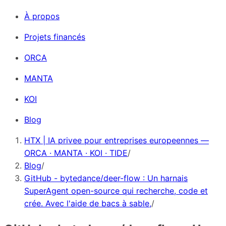
À propos
Projets financés
ORCA
MANTA
KOI
Blog
HTX | IA privee pour entreprises europeennes —
ORCA · MANTA · KOI · TIDE
/
Blog
/
GitHub - bytedance/deer-flow : Un harnais
SuperAgent open-source qui recherche, code et
crée. Avec l'aide de bacs à sable,
/