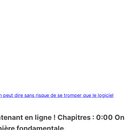
 peut dire sans risque de se tromper que le logiciel
tenant en ligne ! Chapitres : 0:00 On
nière fondamentale.