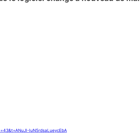
?s=43&t=ANuJI-IuN5rdsaLueycEbA