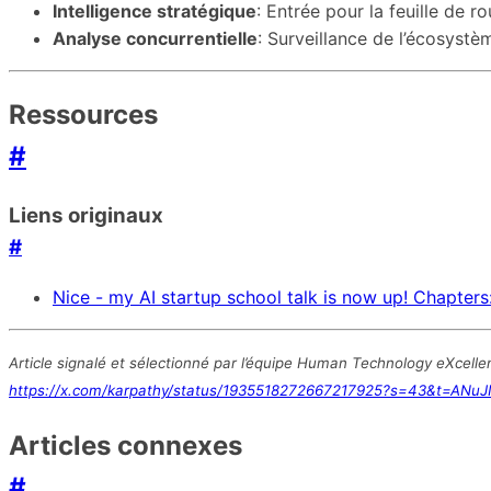
Intelligence stratégique
: Entrée pour la feuille de 
Analyse concurrentielle
: Surveillance de l’écosystè
Ressources
#
Liens originaux
#
Nice - my AI startup school talk is now up! Chapters
Article signalé et sélectionné par l’équipe Human Technology eXcelle
https://x.com/karpathy/status/1935518272667217925?s=43&t=ANuJ
Articles connexes
#