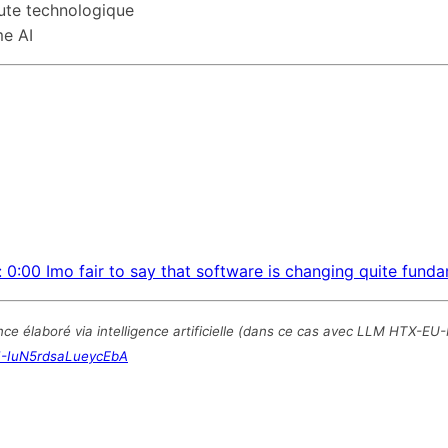
route technologique
me AI
: 0:00 Imo fair to say that software is changing quite fund
nce élaboré via intelligence artificielle (dans ce cas avec LLM HTX-EU
I-IuN5rdsaLueycEbA