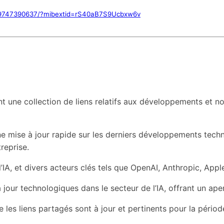
99747390637/?mibextid=rS40aB7S9Ucbxw6v
 une collection de liens relatifs aux développements et nou
 une mise à jour rapide sur les derniers développements tec
treprise.
’IA, et divers acteurs clés tels que OpenAI, Anthropic, App
 jour technologiques dans le secteur de l’IA, offrant un ape
les liens partagés sont à jour et pertinents pour la période