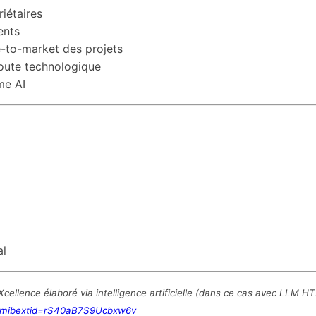
riétaires
ents
e-to-market des projets
 route technologique
me AI
al
ellence élaboré via intelligence artificielle (dans ce cas avec LLM HT
?mibextid=rS40aB7S9Ucbxw6v