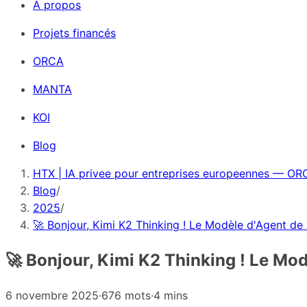
À propos
Projets financés
ORCA
MANTA
KOI
Blog
HTX | IA privee pour entreprises europeennes — ORC
Blog
/
2025
/
🚀 Bonjour, Kimi K2 Thinking ! Le Modèle d'Agent de
🚀 Bonjour, Kimi K2 Thinking ! Le Mo
6 novembre 2025
·
676 mots
·
4 mins