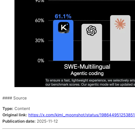
#### Source
Type:
Content
Original link:
https://x.com/kimi_moonshot/status/1986449512538
Publication date:
2025-11-12