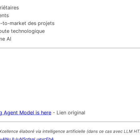
riétaires
ents
e-to-market des projets
 route technologique
me AI
g Agent Model is here
- Lien original
llence élaboré via intelligence artificielle (dans ce cas avec LLM HT
t=ANuJI-IuN5rdsaLueycEbA