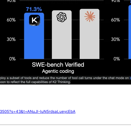
513505?s=43&t=ANuJI-IuN5rdsaLueycEbA