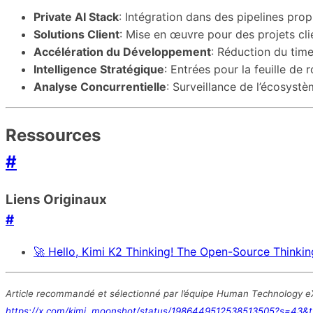
Private AI Stack
: Intégration dans des pipelines prop
Solutions Client
: Mise en œuvre pour des projets cli
Accélération du Développement
: Réduction du tim
Intelligence Stratégique
: Entrées pour la feuille de
Analyse Concurrentielle
: Surveillance de l’écosystè
Ressources
#
Liens Originaux
#
🚀 Hello, Kimi K2 Thinking! The Open-Source Thinkin
Article recommandé et sélectionné par l’équipe Human Technology eXce
https://x.com/kimi_moonshot/status/1986449512538513505?s=43&