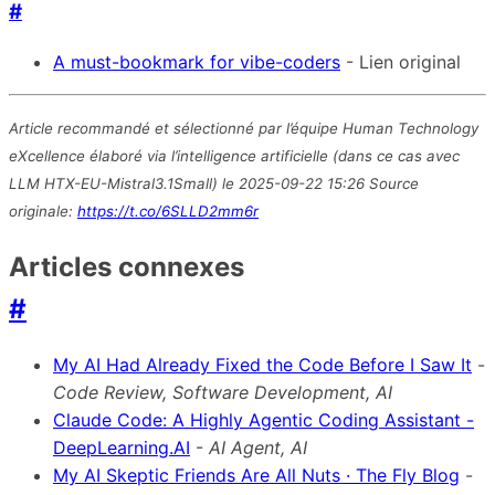
#
A must-bookmark for vibe-coders
- Lien original
Article recommandé et sélectionné par l’équipe Human Technology
eXcellence élaboré via l’intelligence artificielle (dans ce cas avec
LLM HTX-EU-Mistral3.1Small) le 2025-09-22 15:26 Source
originale:
https://t.co/6SLLD2mm6r
Articles connexes
#
My AI Had Already Fixed the Code Before I Saw It
-
Code Review, Software Development, AI
Claude Code: A Highly Agentic Coding Assistant -
DeepLearning.AI
-
AI Agent, AI
My AI Skeptic Friends Are All Nuts · The Fly Blog
-