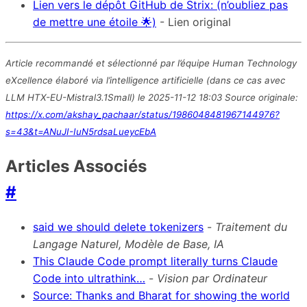
Lien vers le dépôt GitHub de Strix: (n’oubliez pas
de mettre une étoile 🌟)
- Lien original
Article recommandé et sélectionné par l’équipe Human Technology
eXcellence élaboré via l’intelligence artificielle (dans ce cas avec
LLM HTX-EU-Mistral3.1Small) le 2025-11-12 18:03 Source originale:
https://x.com/akshay_pachaar/status/1986048481967144976?
s=43&t=ANuJI-IuN5rdsaLueycEbA
Articles Associés
#
said we should delete tokenizers
-
Traitement du
Langage Naturel, Modèle de Base, IA
This Claude Code prompt literally turns Claude
Code into ultrathink…
-
Vision par Ordinateur
Source: Thanks and Bharat for showing the world