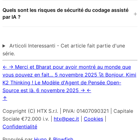
Quels sont les risques de sécurité du codage assisté
par IA ?
Articoli Interessanti - Cet article fait partie d'une
série.
←
→
Merci et Bharat pour avoir montré au monde que
vous pouvez en fait...
5 novembre 2025
🚀 Bonjour, Kimi
K2 Thinking ! Le Modèle d'Agent de Pensée Open-
Source est là.
6 novembre 2025
→
←
↑
Copyright (C) HTX S.r.l. | PIVA: 01407090321 | Capitale
Sociale €72.000 i.v. |
htx@pec.it
|
Cookies
|
Confidentialité
Propulsé par
Hugo
&
Blowfish