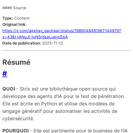
#### Source
Type:
Content
Original link:
https://x.com/akshay_pachaar/status/1986048481967144976?
s=43&t=ANuJI-IuN5rdsaLueycEbA
Date de publication:
2025-11-12
Résumé
#
QUOI
- Strix est une bibliothèque open-source qui
développe des agents d’IA pour le test de pénétration.
Elle est écrite en Python et utilise des modèles de
langage génératif pour automatiser les activités de
cybersécurité.
POURQUOI
- Elle est pertinente pour le business de l’IA