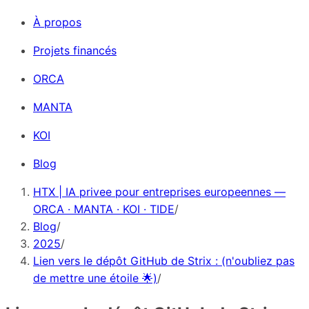
À propos
Projets financés
ORCA
MANTA
KOI
Blog
HTX | IA privee pour entreprises europeennes —
ORCA · MANTA · KOI · TIDE
/
Blog
/
2025
/
Lien vers le dépôt GitHub de Strix : (n'oubliez pas
de mettre une étoile 🌟)
/