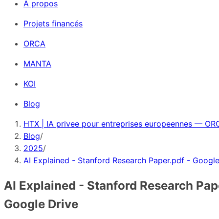
À propos
Projets financés
ORCA
MANTA
KOI
Blog
HTX | IA privee pour entreprises europeennes — ORC
Blog
/
2025
/
AI Explained - Stanford Research Paper.pdf - Google
AI Explained - Stanford Research Pape
Google Drive