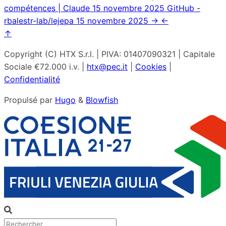
compétences | Claude
15 novembre 2025
GitHub -
rbalestr-lab/lejepa
15 novembre 2025
→
←
↑
Copyright (C) HTX S.r.l. | PIVA: 01407090321 | Capitale
Sociale €72.000 i.v. |
htx@pec.it
|
Cookies
|
Confidentialité
Propulsé par
Hugo
&
Blowfish