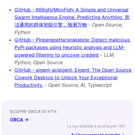
GitHub - 666ghj/MiroFish: A Simple and Universal
Swarm Intelligence Engine, Predicting Anything. 简
洁通用的群体智能引擎，预测万物
-
Open Source,
Python
GitHub - Pinperepette/snakebite: Detect malicious
PyPI packages using heuristic analysis and LLM-
powered filtering to uncover credent
-
LLM,
Python, Open Source
GitHub - eigent-ai/eigent: Eigent: The Open Source
Cowork Desktop to Unlock Your Exceptional
Productivity.
-
Open Source, AI, Typescript
SCOPRI ORCA DI HTX
ORCA →
La tua azienda è pronta per l'AI?
Fai l'assessment gratuito →