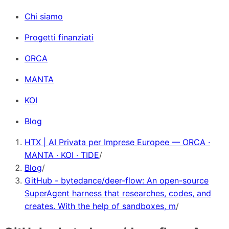
Chi siamo
Progetti finanziati
ORCA
MANTA
KOI
Blog
HTX | AI Privata per Imprese Europee — ORCA ·
MANTA · KOI · TIDE
/
Blog
/
GitHub - bytedance/deer-flow: An open-source
SuperAgent harness that researches, codes, and
creates. With the help of sandboxes, m
/