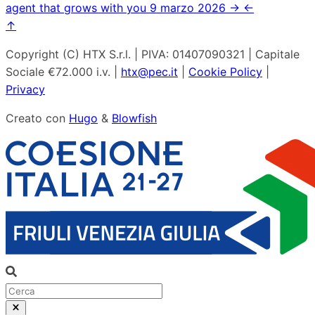
agent that grows with you
9 marzo 2026
→
←
↑
Copyright (C) HTX S.r.l. | PIVA: 01407090321 | Capitale
Sociale €72.000 i.v. |
htx@pec.it
|
Cookie Policy
|
Privacy
Creato con
Hugo
&
Blowfish