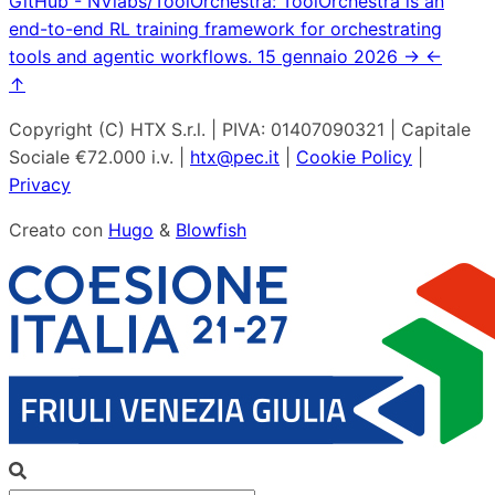
GitHub - NVlabs/ToolOrchestra: ToolOrchestra is an
end-to-end RL training framework for orchestrating
tools and agentic workflows.
15 gennaio 2026
→
←
↑
Copyright (C) HTX S.r.l. | PIVA: 01407090321 | Capitale
Sociale €72.000 i.v. |
htx@pec.it
|
Cookie Policy
|
Privacy
Creato con
Hugo
&
Blowfish