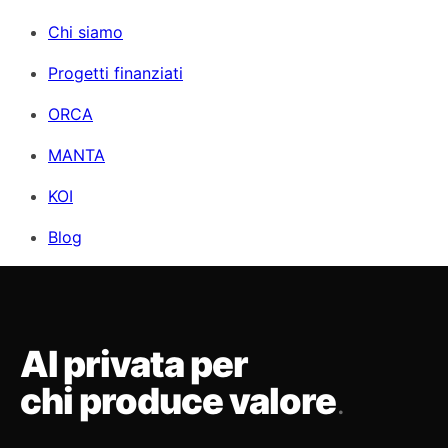
Chi siamo
Progetti finanziati
ORCA
MANTA
KOI
Blog
AI privata per
chi produce valore
.