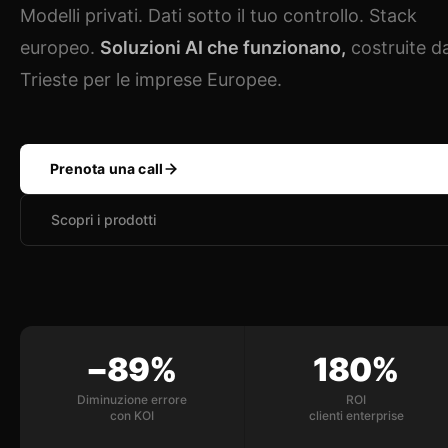
Modelli privati. Dati sotto il tuo controllo. Stack
europeo.
Soluzioni AI che funzionano,
costruite d
Trieste per le imprese Europee.
Prenota una call
Scopri i prodotti
−89%
180%
Diminuzione errore
ROI
con KOI
clienti enterprise