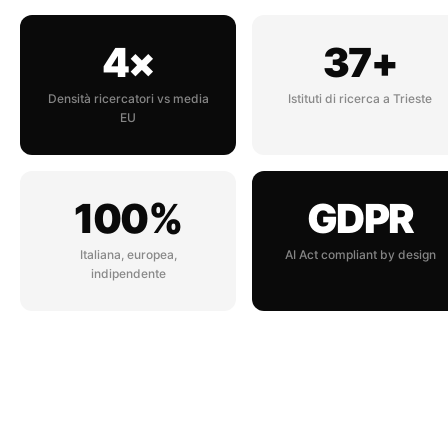
4×
37+
Densità ricercatori vs media
Istituti di ricerca a Trieste
EU
100%
GDPR
Italiana, europea,
AI Act compliant by design
indipendente