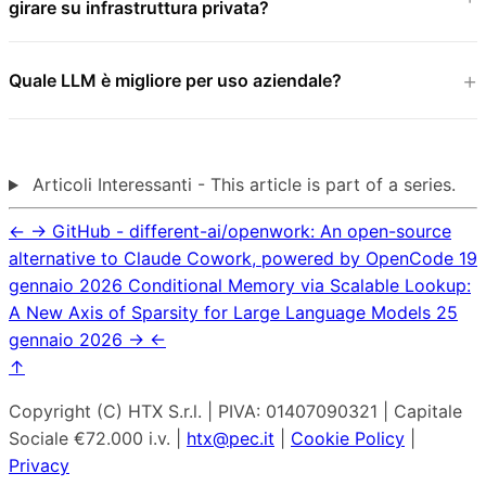
girare su infrastruttura privata?
Quale LLM è migliore per uso aziendale?
Articoli Interessanti - This article is part of a series.
←
→
GitHub - different-ai/openwork: An open-source
alternative to Claude Cowork, powered by OpenCode
19
gennaio 2026
Conditional Memory via Scalable Lookup:
A New Axis of Sparsity for Large Language Models
25
gennaio 2026
→
←
↑
Copyright (C) HTX S.r.l. | PIVA: 01407090321 | Capitale
Sociale €72.000 i.v. |
htx@pec.it
|
Cookie Policy
|
Privacy