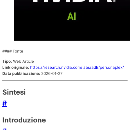
#### Fonte
Tipo:
Web Article
Link originale:
https://research.nvidia.com/labs/adlr/personaplex/
Data pubblicazione:
2026-01-27
Sintesi
#
Introduzione