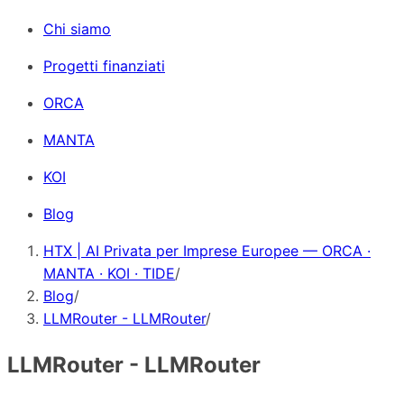
Chi siamo
Progetti finanziati
ORCA
MANTA
KOI
Blog
HTX | AI Privata per Imprese Europee — ORCA ·
MANTA · KOI · TIDE
/
Blog
/
LLMRouter - LLMRouter
/
LLMRouter - LLMRouter