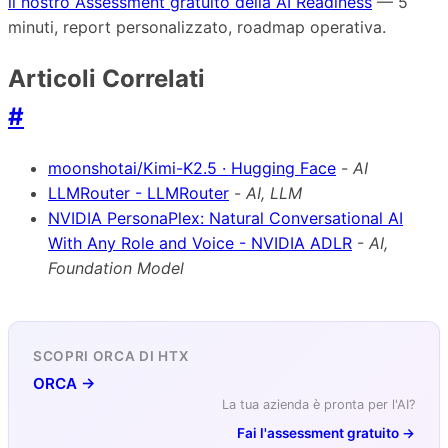
il nostro Assessment gratuito della AI Readiness
— 5
minuti, report personalizzato, roadmap operativa.
Articoli Correlati
#
moonshotai/Kimi-K2.5 · Hugging Face
-
AI
LLMRouter - LLMRouter
-
AI, LLM
NVIDIA PersonaPlex: Natural Conversational AI
With Any Role and Voice - NVIDIA ADLR
-
AI,
Foundation Model
SCOPRI ORCA DI HTX
ORCA →
La tua azienda è pronta per l'AI?
Fai l'assessment gratuito →