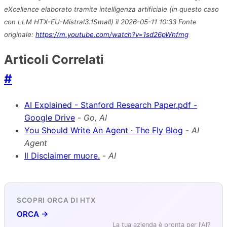
eXcellence elaborato tramite intelligenza artificiale (in questo caso
con LLM HTX-EU-Mistral3.1Small) il 2026-05-11 10:33 Fonte
originale:
https://m.youtube.com/watch?v=1sd26pWhfmg
Articoli Correlati
#
AI Explained - Stanford Research Paper.pdf -
Google Drive
-
Go, AI
You Should Write An Agent · The Fly Blog
-
AI
Agent
Il Disclaimer muore.
-
AI
SCOPRI ORCA DI HTX
ORCA →
La tua azienda è pronta per l'AI?