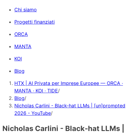
Chi siamo
Progetti finanziati
ORCA
MANTA
KOI
Blog
HTX | AI Privata per Imprese Europee — ORCA ·
MANTA · KOI · TIDE
/
Blog
/
Nicholas Carlini - Black-hat LLMs | [un]prompted
2026 - YouTube
/
Nicholas Carlini - Black-hat LLMs |