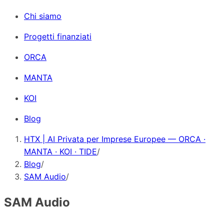
Chi siamo
Progetti finanziati
ORCA
MANTA
KOI
Blog
HTX | AI Privata per Imprese Europee — ORCA ·
MANTA · KOI · TIDE
/
Blog
/
SAM Audio
/
SAM Audio