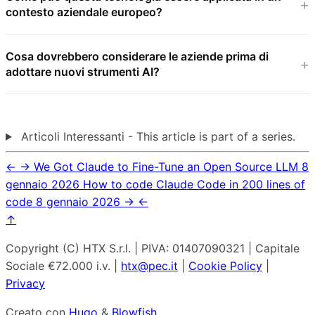
contesto aziendale europeo?
Cosa dovrebbero considerare le aziende prima di
adottare nuovi strumenti AI?
Articoli Interessanti - This article is part of a series.
←
→
We Got Claude to Fine-Tune an Open Source LLM
8
gennaio 2026
How to code Claude Code in 200 lines of
code
8 gennaio 2026
→
←
↑
Copyright (C) HTX S.r.l. | PIVA: 01407090321 | Capitale
Sociale €72.000 i.v. |
htx@pec.it
|
Cookie Policy
|
Privacy
Creato con
Hugo
&
Blowfish