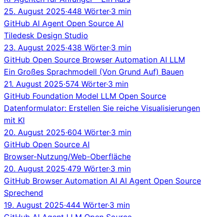
25. August 2025
·
448 Wörter
·
3 min
GitHub
AI Agent
Open Source
AI
Tiledesk Design Studio
23. August 2025
·
438 Wörter
·
3 min
GitHub
Open Source
Browser Automation
AI
LLM
Ein Großes Sprachmodell (Von Grund Auf) Bauen
21. August 2025
·
574 Wörter
·
3 min
GitHub
Foundation Model
LLM
Open Source
Datenformulator: Erstellen Sie reiche Visualisierungen
mit KI
20. August 2025
·
604 Wörter
·
3 min
GitHub
Open Source
AI
Browser-Nutzung/Web-Oberfläche
20. August 2025
·
479 Wörter
·
3 min
GitHub
Browser Automation
AI
AI Agent
Open Source
Sprechend
19. August 2025
·
444 Wörter
·
3 min
GitHub
AI Agent
LLM
Open Source