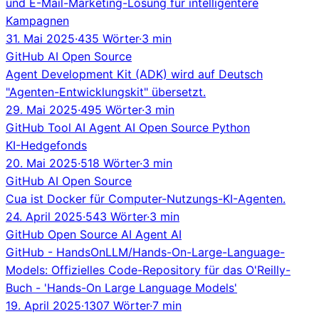
und E-Mail-Marketing-Lösung für intelligentere
Kampagnen
31. Mai 2025
·
435 Wörter
·
3 min
GitHub
AI
Open Source
Agent Development Kit (ADK) wird auf Deutsch
"Agenten-Entwicklungskit" übersetzt.
29. Mai 2025
·
495 Wörter
·
3 min
GitHub
Tool
AI Agent
AI
Open Source
Python
KI-Hedgefonds
20. Mai 2025
·
518 Wörter
·
3 min
GitHub
AI
Open Source
Cua ist Docker für Computer-Nutzungs-KI-Agenten.
24. April 2025
·
543 Wörter
·
3 min
GitHub
Open Source
AI Agent
AI
GitHub - HandsOnLLM/Hands-On-Large-Language-
Models: Offizielles Code-Repository für das O'Reilly-
Buch - 'Hands-On Large Language Models'
19. April 2025
·
1307 Wörter
·
7 min