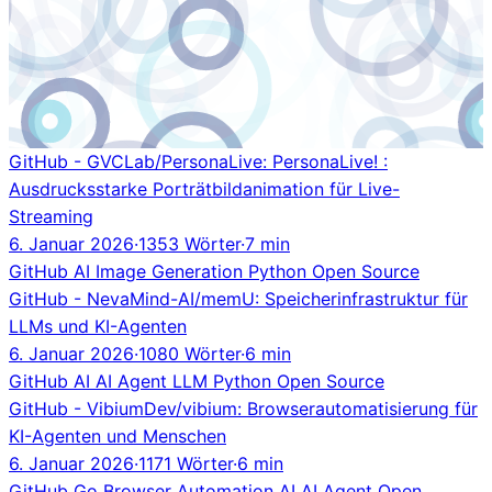
GitHub - GVCLab/PersonaLive: PersonaLive! :
Ausdrucksstarke Porträtbildanimation für Live-
Streaming
6. Januar 2026
·
1353 Wörter
·
7 min
GitHub
AI
Image Generation
Python
Open Source
GitHub - NevaMind-AI/memU: Speicherinfrastruktur für
LLMs und KI-Agenten
6. Januar 2026
·
1080 Wörter
·
6 min
GitHub
AI
AI Agent
LLM
Python
Open Source
GitHub - VibiumDev/vibium: Browserautomatisierung für
KI-Agenten und Menschen
6. Januar 2026
·
1171 Wörter
·
6 min
GitHub
Go
Browser Automation
AI
AI Agent
Open