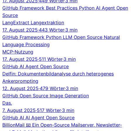
17. August 2025
·
449 Wörter
·
3 min
GitHub
Framework
Best Practices
Python
AI Agent
Open
Source
LangExtract Langextraktion
17. August 2025
·
443 Wörter
·
3 min
GitHub
Framework
Python
LLM
Open Source
Natural
Language Processing
MCP-Nutzung
17. August 2025
·
511 Wörter
·
3 min
GitHub
AI Agent
Open Source
Delfin: Dokumentenbildanalyse durch heterogenes
Ankerprompting
12. August 2025
·
479 Wörter
·
3 min
GitHub
Open Source
Image Generation
Das.
7. August 2025
·
517 Wörter
·
3 min
GitHub
AI
AI Agent
Open Source
BillionMail 📧 Ein Open-Source Mailserver, Newsletter-