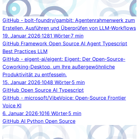
GitHub - bolt-foundry/gambit: Agentenrahmenwerk zum
Erstellen, Ausführen und Überprüfen von LLM-Workflows
19. Januar 2026
·
1281 Wörter
·
7 min
GitHub
Framework
Open Source
AI Agent
Typescript
Best Practices
LLM
GitHub - eigent-ai/eigent: Eigent: Der Open-Source-
Coworking-Desktop, um Ihre außergewöhnliche
Produktivität zu entfesseln.
15. Januar 2026
·
1048 Wörter
·
5 min
GitHub
Open Source
AI
Typescript
GitHub - microsoft/VibeVoice: Open-Source Frontier
Voice KI
6. Januar 2026
·
1016 Wörter
·
5 min
GitHub
AI
Python
Open Source