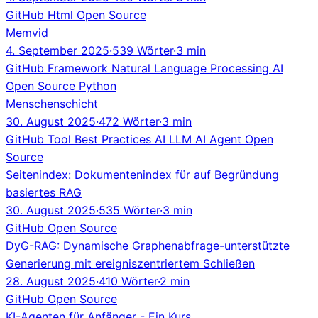
GitHub
Html
Open Source
Memvid
4. September 2025
·
539 Wörter
·
3 min
GitHub
Framework
Natural Language Processing
AI
Open Source
Python
Menschenschicht
30. August 2025
·
472 Wörter
·
3 min
GitHub
Tool
Best Practices
AI
LLM
AI Agent
Open
Source
Seitenindex: Dokumentenindex für auf Begründung
basiertes RAG
30. August 2025
·
535 Wörter
·
3 min
GitHub
Open Source
DyG-RAG: Dynamische Graphenabfrage-unterstützte
Generierung mit ereigniszentriertem Schließen
28. August 2025
·
410 Wörter
·
2 min
GitHub
Open Source
KI-Agenten für Anfänger - Ein Kurs