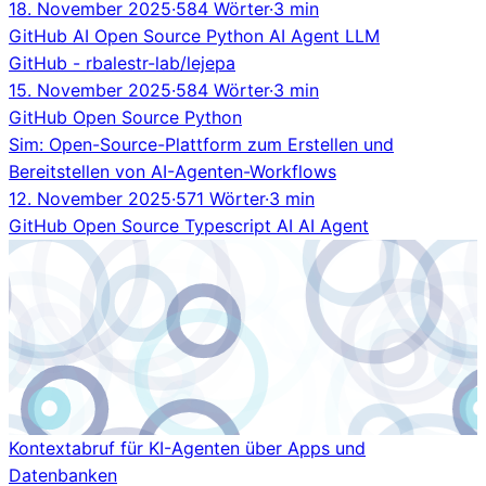
18. November 2025
·
584 Wörter
·
3 min
GitHub
AI
Open Source
Python
AI Agent
LLM
GitHub - rbalestr-lab/lejepa
15. November 2025
·
584 Wörter
·
3 min
GitHub
Open Source
Python
Sim: Open-Source-Plattform zum Erstellen und
Bereitstellen von AI-Agenten-Workflows
12. November 2025
·
571 Wörter
·
3 min
GitHub
Open Source
Typescript
AI
AI Agent
Kontextabruf für KI-Agenten über Apps und
Datenbanken