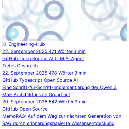
KI-Engineering-Hub
22. September 2025
·
471 Wörter
·
3 min
GitHub
Open Source
AI
LLM
AI Agent
Tiefes Gespräch
22. September 2025
·
478 Wörter
·
3 min
GitHub
Typescript
Open Source
AI
Eine Schritt-für-Schritt-Implementierung der Qwen 3
MoE Architektur von Grund auf
20. September 2025
·
542 Wörter
·
3 min
GitHub
Open Source
MemoRAG: Auf dem Weg zur nächsten Generation von
RAG durch erinnerungsbasierte Wissensentdeckung