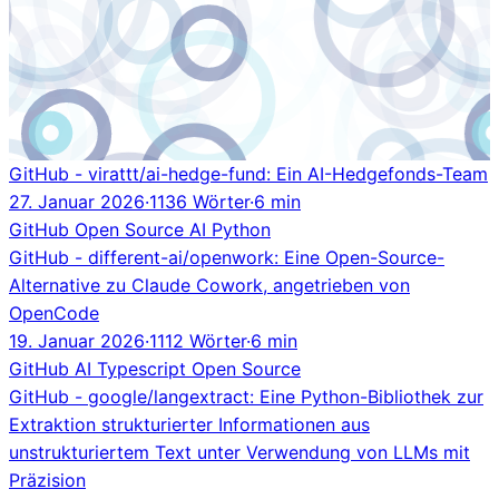
GitHub - virattt/ai-hedge-fund: Ein AI-Hedgefonds-Team
27. Januar 2026
·
1136 Wörter
·
6 min
GitHub
Open Source
AI
Python
GitHub - different-ai/openwork: Eine Open-Source-
Alternative zu Claude Cowork, angetrieben von
OpenCode
19. Januar 2026
·
1112 Wörter
·
6 min
GitHub
AI
Typescript
Open Source
GitHub - google/langextract: Eine Python-Bibliothek zur
Extraktion strukturierter Informationen aus
unstrukturiertem Text unter Verwendung von LLMs mit
Präzision