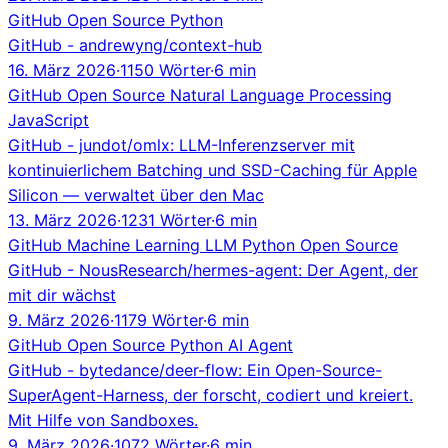
GitHub
Open Source
Python
GitHub - andrewyng/context-hub
16. März 2026
·
1150 Wörter
·
6 min
GitHub
Open Source
Natural Language Processing
JavaScript
GitHub - jundot/omlx: LLM-Inferenzserver mit
kontinuierlichem Batching und SSD-Caching für Apple
Silicon — verwaltet über den Mac
13. März 2026
·
1231 Wörter
·
6 min
GitHub
Machine Learning
LLM
Python
Open Source
GitHub - NousResearch/hermes-agent: Der Agent, der
mit dir wächst
9. März 2026
·
1179 Wörter
·
6 min
GitHub
Open Source
Python
AI Agent
GitHub - bytedance/deer-flow: Ein Open-Source-
SuperAgent-Harness, der forscht, codiert und kreiert.
Mit Hilfe von Sandboxes.
9. März 2026
·
1072 Wörter
·
6 min