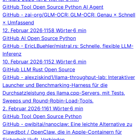
GitHub
Tool
Open Source
Python
AI Agent
GitHub - zai-org/GLM-OCR: GLM-OCR: Genau × Schnell
× Umfassend
12. Februar 2026
·
1158 Wörter
·
6 min
GitHub
AI
Open Source
Python
GitHub - EricLBuehler/mistral.rs: Schnelle, flexible LLM-
Inferenz
10. Februar 2026
·
1152 Wörter
·
6 min
GitHub
LLM
Rust
Open Source
GitHub - alexziskind1/llama-throughput-lab: Interaktiver
Launcher und Benchmarking-Harness für die
Durchsatzleistung des llama.cpp-Servers, mit Tests,
Sweeps und Round-Robin-Load-Tools.
2. Februar 2026
·
1161 Wörter
·
6 min
GitHub
Tool
Open Source
Python
GitHub - qwibitai/nanoclaw: Eine leichte Alternative zu
Clawdbot / OpenClaw, die in Apple-Containern für
Sicherheit läuft. Verbinden