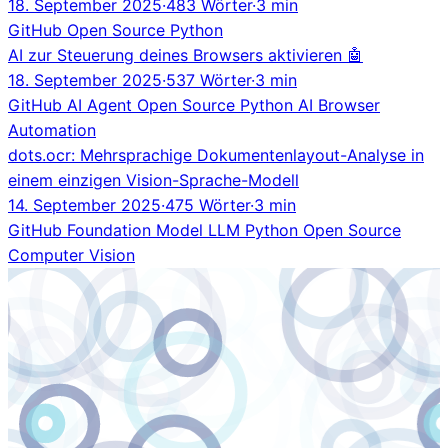
18. September 2025
·
483 Wörter
·
3 min
GitHub
Open Source
Python
AI zur Steuerung deines Browsers aktivieren 🤖
18. September 2025
·
537 Wörter
·
3 min
GitHub
AI Agent
Open Source
Python
AI
Browser
Automation
dots.ocr: Mehrsprachige Dokumentenlayout-Analyse in
einem einzigen Vision-Sprache-Modell
14. September 2025
·
475 Wörter
·
3 min
GitHub
Foundation Model
LLM
Python
Open Source
Computer Vision