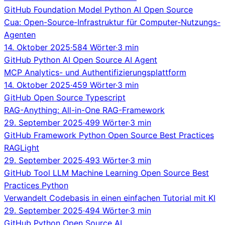
GitHub
Foundation Model
Python
AI
Open Source
Cua: Open-Source-Infrastruktur für Computer-Nutzungs-
Agenten
14. Oktober 2025
·
584 Wörter
·
3 min
GitHub
Python
AI
Open Source
AI Agent
MCP Analytics- und Authentifizierungsplattform
14. Oktober 2025
·
459 Wörter
·
3 min
GitHub
Open Source
Typescript
RAG-Anything: All-in-One RAG-Framework
29. September 2025
·
499 Wörter
·
3 min
GitHub
Framework
Python
Open Source
Best Practices
RAGLight
29. September 2025
·
493 Wörter
·
3 min
GitHub
Tool
LLM
Machine Learning
Open Source
Best
Practices
Python
Verwandelt Codebasis in einen einfachen Tutorial mit KI
29. September 2025
·
494 Wörter
·
3 min
GitHub
Python
Open Source
AI