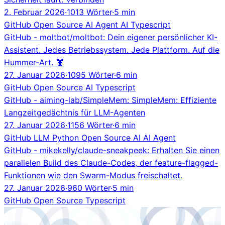
2. Februar 2026
·
1013 Wörter
·
5 min
GitHub
Open Source
AI Agent
AI
Typescript
GitHub - moltbot/moltbot: Dein eigener persönlicher KI-
Assistent. Jedes Betriebssystem. Jede Plattform. Auf die
Hummer-Art. 🦞
27. Januar 2026
·
1095 Wörter
·
6 min
GitHub
Open Source
AI
Typescript
GitHub - aiming-lab/SimpleMem: SimpleMem: Effiziente
Langzeitgedächtnis für LLM-Agenten
27. Januar 2026
·
1156 Wörter
·
6 min
GitHub
LLM
Python
Open Source
AI
AI Agent
GitHub - mikekelly/claude-sneakpeek: Erhalten Sie einen
parallelen Build des Claude-Codes, der feature-flagged-
Funktionen wie den Swarm-Modus freischaltet.
27. Januar 2026
·
960 Wörter
·
5 min
GitHub
Open Source
Typescript