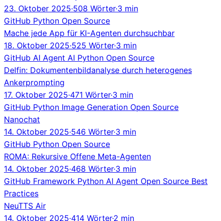
23. Oktober 2025
·
508 Wörter
·
3 min
GitHub
Python
Open Source
Mache jede App für KI-Agenten durchsuchbar
18. Oktober 2025
·
525 Wörter
·
3 min
GitHub
AI Agent
AI
Python
Open Source
Delfin: Dokumentenbildanalyse durch heterogenes
Ankerprompting
17. Oktober 2025
·
471 Wörter
·
3 min
GitHub
Python
Image Generation
Open Source
Nanochat
14. Oktober 2025
·
546 Wörter
·
3 min
GitHub
Python
Open Source
ROMA: Rekursive Offene Meta-Agenten
14. Oktober 2025
·
468 Wörter
·
3 min
GitHub
Framework
Python
AI Agent
Open Source
Best
Practices
NeuTTS Air
14. Oktober 2025
·
414 Wörter
·
2 min