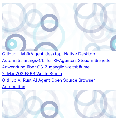
GitHub - lahfir/agent-desktop: Native Desktop-
Automatisierungs-CLI für KI-Agenten. Steuern Sie jede
Anwendung über OS-Zugänglichkeitsbäume.
2. Mai 2026
·
893 Wörter
·
5 min
GitHub
AI
Rust
AI Agent
Open Source
Browser
Automation