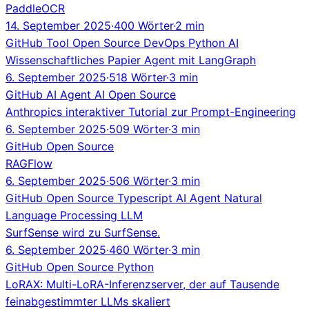
PaddleOCR
14. September 2025
·
400 Wörter
·
2 min
GitHub
Tool
Open Source
DevOps
Python
AI
Wissenschaftliches Papier Agent mit LangGraph
6. September 2025
·
518 Wörter
·
3 min
GitHub
AI Agent
AI
Open Source
Anthropics interaktiver Tutorial zur Prompt-Engineering
6. September 2025
·
509 Wörter
·
3 min
GitHub
Open Source
RAGFlow
6. September 2025
·
506 Wörter
·
3 min
GitHub
Open Source
Typescript
AI Agent
Natural
Language Processing
LLM
SurfSense wird zu SurfSense.
6. September 2025
·
460 Wörter
·
3 min
GitHub
Open Source
Python
LoRAX: Multi-LoRA-Inferenzserver, der auf Tausende
feinabgestimmter LLMs skaliert