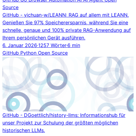
Source
GitHub - yichuan-w/LEANN: RAG auf allem mit LEANN.
Genießen Sie 97% Speicherersparnis, während Sie eine
schnelle, genaue und 100% private RAG-Anwendung auf
Ihrem persönlichen Gerät ausführen.
6. Januar 2026
·
1257 Wörter
·
6 min
GitHub
Python
Open Source
GitHub - DGoettlich/history-llms: Informationshub für
unser Projekt zur Schulung der größten möglichen
historischen LLMs.