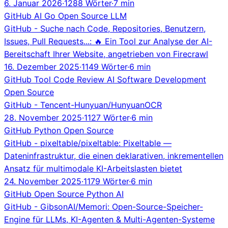
6. Januar 2026
·
1288 Wörter
·
7 min
GitHub
AI
Go
Open Source
LLM
GitHub - Suche nach Code, Repositories, Benutzern,
Issues, Pull Requests...: 🔥 Ein Tool zur Analyse der AI-
Bereitschaft Ihrer Website, angetrieben von Firecrawl
16. Dezember 2025
·
1149 Wörter
·
6 min
GitHub
Tool
Code Review
AI
Software Development
Open Source
GitHub - Tencent-Hunyuan/HunyuanOCR
28. November 2025
·
1127 Wörter
·
6 min
GitHub
Python
Open Source
GitHub - pixeltable/pixeltable: Pixeltable —
Dateninfrastruktur, die einen deklarativen, inkrementellen
Ansatz für multimodale KI-Arbeitslasten bietet
24. November 2025
·
1179 Wörter
·
6 min
GitHub
Open Source
Python
AI
GitHub - GibsonAI/Memori: Open-Source-Speicher-
Engine für LLMs, KI-Agenten & Multi-Agenten-Systeme