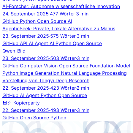
AI-Forscher: Autonome wissenschaftliche Innovation
24. September 2025
·
477 Wörter
·
3 min
GitHub
Python
Open Source
AI
AgenticSeek: Private, Lokale Alternative zu Manus
23. September 2025
·
575 Wörter
·
3 min
GitHub
API
AI Agent
AI
Python
Open Source
Qwen-Bild
23. September 2025
·
503 Wörter
·
3 min
GitHub
Computer Vision
Open Source
Foundation Model
Python
Image Generation
Natural Language Processing
Vorstellung von Tongyi Deep Research
22. September 2025
·
423 Wörter
·
2 min
GitHub
AI Agent
Python
Open Source
💾🎉 Kopierparty
22. September 2025
·
493 Wörter
·
3 min
GitHub
Open Source
Python