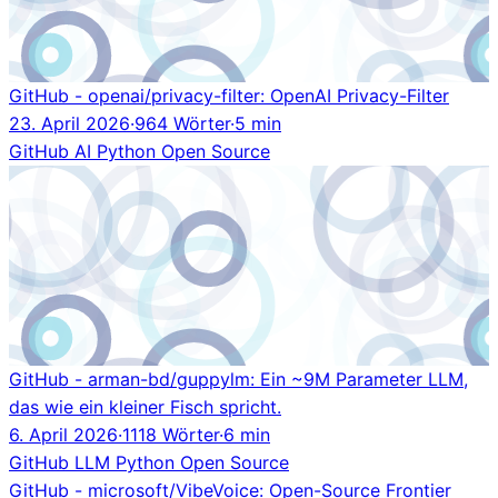
GitHub - openai/privacy-filter: OpenAI Privacy-Filter
23. April 2026
·
964 Wörter
·
5 min
GitHub
AI
Python
Open Source
GitHub - arman-bd/guppylm: Ein ~9M Parameter LLM,
das wie ein kleiner Fisch spricht.
6. April 2026
·
1118 Wörter
·
6 min
GitHub
LLM
Python
Open Source
GitHub - microsoft/VibeVoice: Open-Source Frontier