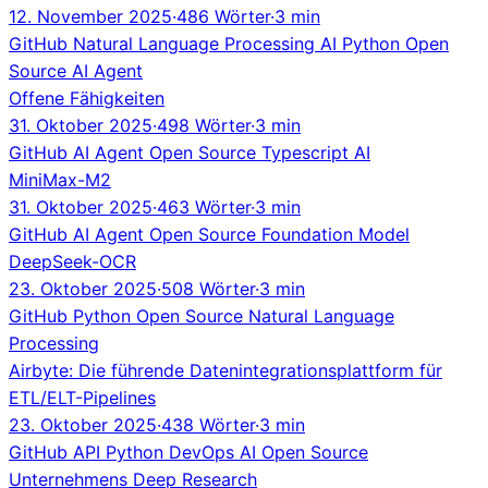
12. November 2025
·
486 Wörter
·
3 min
GitHub
Natural Language Processing
AI
Python
Open
Source
AI Agent
Offene Fähigkeiten
31. Oktober 2025
·
498 Wörter
·
3 min
GitHub
AI Agent
Open Source
Typescript
AI
MiniMax-M2
31. Oktober 2025
·
463 Wörter
·
3 min
GitHub
AI Agent
Open Source
Foundation Model
DeepSeek-OCR
23. Oktober 2025
·
508 Wörter
·
3 min
GitHub
Python
Open Source
Natural Language
Processing
Airbyte: Die führende Datenintegrationsplattform für
ETL/ELT-Pipelines
23. Oktober 2025
·
438 Wörter
·
3 min
GitHub
API
Python
DevOps
AI
Open Source
Unternehmens Deep Research