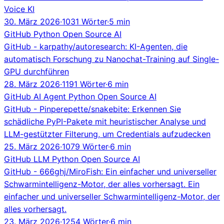
Voice KI
30. März 2026
·
1031 Wörter
·
5 min
GitHub
Python
Open Source
AI
GitHub - karpathy/autoresearch: KI-Agenten, die
automatisch Forschung zu Nanochat-Training auf Single-
GPU durchführen
28. März 2026
·
1191 Wörter
·
6 min
GitHub
AI Agent
Python
Open Source
AI
GitHub - Pinperepette/snakebite: Erkennen Sie
schädliche PyPI-Pakete mit heuristischer Analyse und
LLM-gestützter Filterung, um Credentials aufzudecken
25. März 2026
·
1079 Wörter
·
6 min
GitHub
LLM
Python
Open Source
AI
GitHub - 666ghj/MiroFish: Ein einfacher und universeller
Schwarmintelligenz-Motor, der alles vorhersagt. Ein
einfacher und universeller Schwarmintelligenz-Motor, der
alles vorhersagt.
23. März 2026
·
1254 Wörter
·
6 min