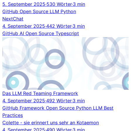
5. September 2025
·
530 Wörter
·
3 min
GitHub
Open Source
LLM
Python
NextChat
4. September 2025
·
442 Wörter
·
3 min
GitHub
AI
Open Source
Typescript
Das LLM Red Teaming Framework
4. September 2025
·
492 Wörter
·
3 min
GitHub
Framework
Open Source
Python
LLM
Best
Practices
Colette - sie erinnert uns sehr an Kotaemon
4. September 2025
·
490 Wörter
·
3 min