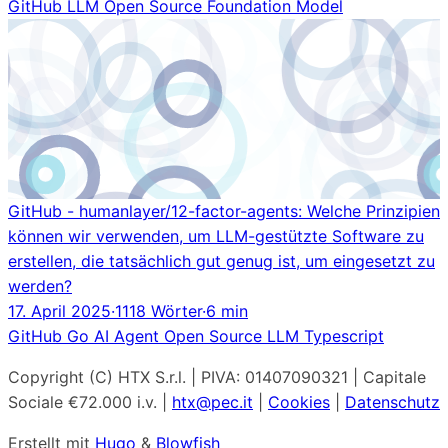
GitHub
LLM
Open Source
Foundation Model
GitHub - humanlayer/12-factor-agents: Welche Prinzipien
können wir verwenden, um LLM-gestützte Software zu
erstellen, die tatsächlich gut genug ist, um eingesetzt zu
werden?
17. April 2025
·
1118 Wörter
·
6 min
GitHub
Go
AI Agent
Open Source
LLM
Typescript
Copyright (C) HTX S.r.l. | PIVA: 01407090321 | Capitale
Sociale €72.000 i.v. |
htx@pec.it
|
Cookies
|
Datenschutz
Erstellt mit
Hugo
&
Blowfish