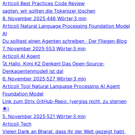
Articoli
Best Practices
Code Review
sagten, wir sollten die Tokenizer löschen
8. November 2025
·
446 Wörter
·
3 min
Articoli
Natural Language Processing
Foundation Model
AI
Du solltest einen Agenten schreiben · Der Fliegen-Blog
7. November 2025
·
553 Wörter
·
3 min
Articoli
AI Agent
🚀 Hallo, Kimi K2 Denken! Das Open-Source-
Denkagentenmodell ist da!
6. November 2025
·
527 Wörter
·
3 min
Articoli
Tool
Natural Language Processing
AI Agent
Foundation Model
Link zum Strix GitHub-Repo: (vergiss nicht, zu sternen
🌟)
5. November 2025
·
521 Wörter
·
3 min
Articoli
Tech
Vielen Dank an Bharat, dass ihr der Welt gezeigt habt,