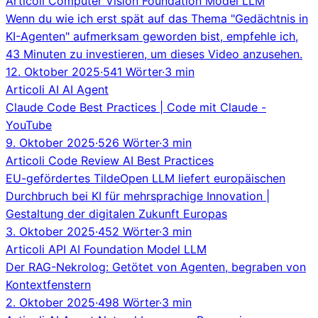
Articoli
Computer Vision
Foundation Model
LLM
Wenn du wie ich erst spät auf das Thema "Gedächtnis in
KI-Agenten" aufmerksam geworden bist, empfehle ich,
43 Minuten zu investieren, um dieses Video anzusehen.
12. Oktober 2025
·
541 Wörter
·
3 min
Articoli
AI
AI Agent
Claude Code Best Practices | Code mit Claude -
YouTube
9. Oktober 2025
·
526 Wörter
·
3 min
Articoli
Code Review
AI
Best Practices
EU-gefördertes TildeOpen LLM liefert europäischen
Durchbruch bei KI für mehrsprachige Innovation |
Gestaltung der digitalen Zukunft Europas
3. Oktober 2025
·
452 Wörter
·
3 min
Articoli
API
AI
Foundation Model
LLM
Der RAG-Nekrolog: Getötet von Agenten, begraben von
Kontextfenstern
2. Oktober 2025
·
498 Wörter
·
3 min