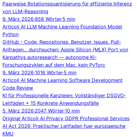
Paarweise Rotationsquantisierung für effiziente Inferenz
von LLM-Reasoning
9. März 2026
·
858 Wörter
·
5 min
Articoli
AI
LLM
Machine Learning
Foundation Model
Python
GitHub - Code, Repositories, Benutzer, Issues, Pull-
Anfragen... durchsuchen: Apple Silicon (MLX) Port von
Karpathys autoresearch — autonome KI-
Forschungszyklen auf dem Mac, kein PyTorc
9. März 2026
·
1016 Wörter
·
5 min
Articoli
AI
Machine Learning
Software Development
Code Review
KI für Professionelle Kanzleien: Vollständiger DSGVO-
Leitfaden + 15 Konkrete Anwendungsfälle
5. März 2026
·
2047 Wörter
·
10 min
Original
Articoli
AI
Privacy
GDPR
Professional Services
AI Act 2026: Praktischer Leitfaden fuer europaeische
KMU