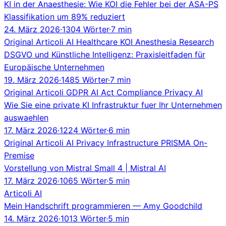
KI in der Anaesthesie: Wie KOI die Fehler bei der ASA-PS
Klassifikation um 89% reduziert
24. März 2026
·
1304 Wörter
·
7 min
Original
Articoli
AI
Healthcare
KOI
Anesthesia
Research
DSGVO und Künstliche Intelligenz: Praxisleitfaden für
Europäische Unternehmen
19. März 2026
·
1485 Wörter
·
7 min
Original
Articoli
GDPR
AI Act
Compliance
Privacy
AI
Wie Sie eine private KI Infrastruktur fuer Ihr Unternehmen
auswaehlen
17. März 2026
·
1224 Wörter
·
6 min
Original
Articoli
AI
Privacy
Infrastructure
PRISMA
On-
Premise
Vorstellung von Mistral Small 4 | Mistral AI
17. März 2026
·
1065 Wörter
·
5 min
Articoli
AI
Mein Handschrift programmieren — Amy Goodchild
14. März 2026
·
1013 Wörter
·
5 min