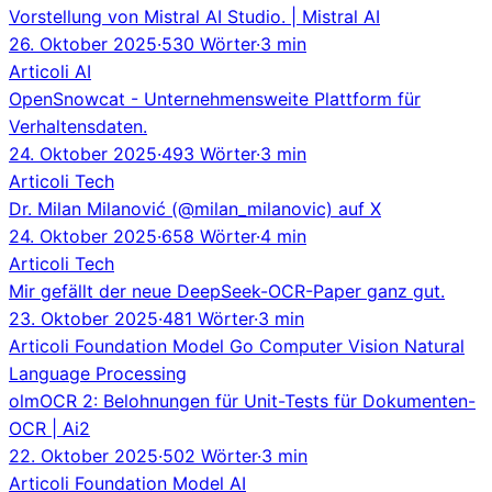
Vorstellung von Mistral AI Studio. | Mistral AI
26. Oktober 2025
·
530 Wörter
·
3 min
Articoli
AI
OpenSnowcat - Unternehmensweite Plattform für
Verhaltensdaten.
24. Oktober 2025
·
493 Wörter
·
3 min
Articoli
Tech
Dr. Milan Milanović (@milan_milanovic) auf X
24. Oktober 2025
·
658 Wörter
·
4 min
Articoli
Tech
Mir gefällt der neue DeepSeek-OCR-Paper ganz gut.
23. Oktober 2025
·
481 Wörter
·
3 min
Articoli
Foundation Model
Go
Computer Vision
Natural
Language Processing
olmOCR 2: Belohnungen für Unit-Tests für Dokumenten-
OCR | Ai2
22. Oktober 2025
·
502 Wörter
·
3 min
Articoli
Foundation Model
AI