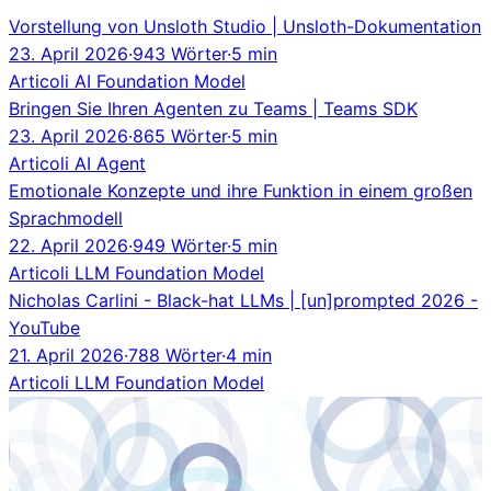
Vorstellung von Unsloth Studio | Unsloth-Dokumentation
23. April 2026
·
943 Wörter
·
5 min
Articoli
AI
Foundation Model
Bringen Sie Ihren Agenten zu Teams | Teams SDK
23. April 2026
·
865 Wörter
·
5 min
Articoli
AI Agent
Emotionale Konzepte und ihre Funktion in einem großen
Sprachmodell
22. April 2026
·
949 Wörter
·
5 min
Articoli
LLM
Foundation Model
Nicholas Carlini - Black-hat LLMs | [un]prompted 2026 -
YouTube
21. April 2026
·
788 Wörter
·
4 min
Articoli
LLM
Foundation Model