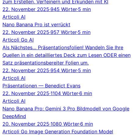
zum Erstellen, Verfeinern und Erkunden mit KI
22. November 2025
·
945 Wörter
·
5 min
Articoli
AI
Nano Banana Pro ist verrückt
22. November 2025
·
957 Wörter
·
5 min
Articoli
Go
AI
Als Nächstes… Präsentationsfolien! Wandeln Sie Ihre
Quellen in ein detailliertes Deck zum Lesen ODER einen
Satz präsentationsbereiter Folien um.
22. November 2025
·
954 Wörter
·
5 min
Articoli
AI
Präsentationen — Benedict Evans
22. November 2025
·
1104 Wörter
·
6 min
Articoli
AI
Nano Banana Pro: Gemini 3 Pro Bildmodell von Google
DeepMind
20. November 2025
·
1080 Wörter
·
6 min
Articoli
Go
Image Generation
Foundation Model