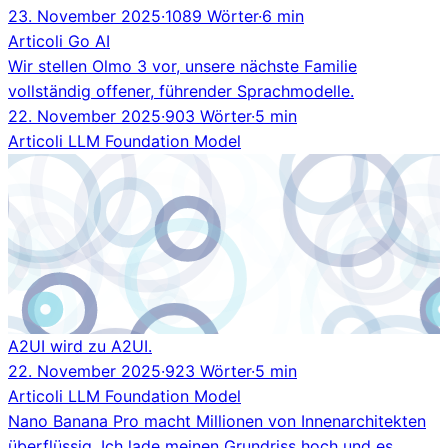
23. November 2025
·
1089 Wörter
·
6 min
Articoli
Go
AI
Wir stellen Olmo 3 vor, unsere nächste Familie
vollständig offener, führender Sprachmodelle.
22. November 2025
·
903 Wörter
·
5 min
Articoli
LLM
Foundation Model
A2UI wird zu A2UI.
22. November 2025
·
923 Wörter
·
5 min
Articoli
LLM
Foundation Model
Nano Banana Pro macht Millionen von Innenarchitekten
überflüssig. Ich lade meinen Grundriss hoch und es