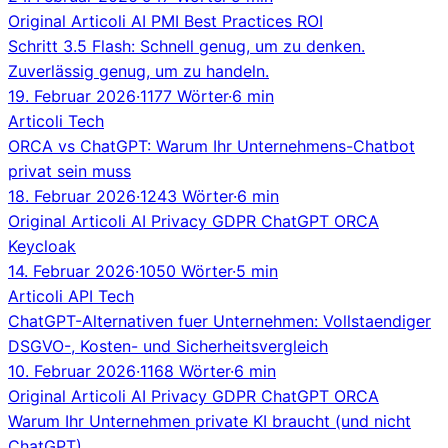
Original
Articoli
AI
PMI
Best Practices
ROI
Schritt 3.5 Flash: Schnell genug, um zu denken.
Zuverlässig genug, um zu handeln.
19. Februar 2026
·
1177 Wörter
·
6 min
Articoli
Tech
ORCA vs ChatGPT: Warum Ihr Unternehmens-Chatbot
privat sein muss
18. Februar 2026
·
1243 Wörter
·
6 min
Original
Articoli
AI
Privacy
GDPR
ChatGPT
ORCA
Keycloak
14. Februar 2026
·
1050 Wörter
·
5 min
Articoli
API
Tech
ChatGPT-Alternativen fuer Unternehmen: Vollstaendiger
DSGVO-, Kosten- und Sicherheitsvergleich
10. Februar 2026
·
1168 Wörter
·
6 min
Original
Articoli
AI
Privacy
GDPR
ChatGPT
ORCA
Warum Ihr Unternehmen private KI braucht (und nicht
ChatGPT)