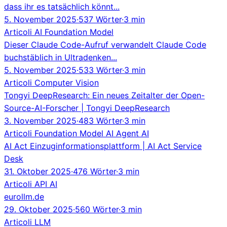
dass ihr es tatsächlich könnt...
5. November 2025
·
537 Wörter
·
3 min
Articoli
AI
Foundation Model
Dieser Claude Code-Aufruf verwandelt Claude Code
buchstäblich in Ultradenken...
5. November 2025
·
533 Wörter
·
3 min
Articoli
Computer Vision
Tongyi DeepResearch: Ein neues Zeitalter der Open-
Source-AI-Forscher | Tongyi DeepResearch
3. November 2025
·
483 Wörter
·
3 min
Articoli
Foundation Model
AI Agent
AI
AI Act Einzuginformationsplattform | AI Act Service
Desk
31. Oktober 2025
·
476 Wörter
·
3 min
Articoli
API
AI
eurollm.de
29. Oktober 2025
·
560 Wörter
·
3 min
Articoli
LLM