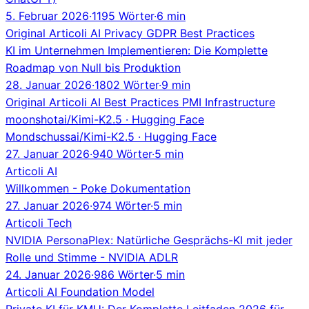
5. Februar 2026
·
1195 Wörter
·
6 min
Original
Articoli
AI
Privacy
GDPR
Best Practices
KI im Unternehmen Implementieren: Die Komplette
Roadmap von Null bis Produktion
28. Januar 2026
·
1802 Wörter
·
9 min
Original
Articoli
AI
Best Practices
PMI
Infrastructure
moonshotai/Kimi-K2.5 · Hugging Face
Mondschussai/Kimi-K2.5 · Hugging Face
27. Januar 2026
·
940 Wörter
·
5 min
Articoli
AI
Willkommen - Poke Dokumentation
27. Januar 2026
·
974 Wörter
·
5 min
Articoli
Tech
NVIDIA PersonaPlex: Natürliche Gesprächs-KI mit jeder
Rolle und Stimme - NVIDIA ADLR
24. Januar 2026
·
986 Wörter
·
5 min
Articoli
AI
Foundation Model
Private KI für KMU: Der Komplette Leitfaden 2026 für