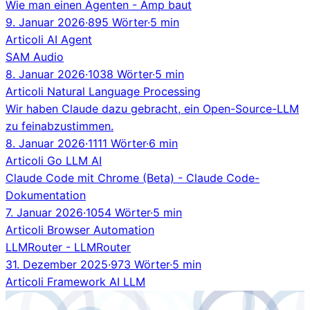
Wie man einen Agenten - Amp baut
9. Januar 2026
·
895 Wörter
·
5 min
Articoli
AI Agent
SAM Audio
8. Januar 2026
·
1038 Wörter
·
5 min
Articoli
Natural Language Processing
Wir haben Claude dazu gebracht, ein Open-Source-LLM
zu feinabzustimmen.
8. Januar 2026
·
1111 Wörter
·
6 min
Articoli
Go
LLM
AI
Claude Code mit Chrome (Beta) - Claude Code-
Dokumentation
7. Januar 2026
·
1054 Wörter
·
5 min
Articoli
Browser Automation
LLMRouter - LLMRouter
31. Dezember 2025
·
973 Wörter
·
5 min
Articoli
Framework
AI
LLM