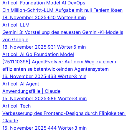
Articoli
Foundation Model
AI
DevOps
Ein Million-Schritt-LLM-Aufgabe mit null Fehlern lösen
18. November 2025
·
610 Wörter
·
3 min
Articoli
LLM
Gemini 3: Vorstellung des neuesten Gemini-KI-Modells
von Google
18. November 2025
·
931 Wörter
·
5 min
Articoli
AI
Go
Foundation Model
[2511.10395] AgentEvolver: Auf dem Weg zu einem
effizienten selbstentwickelnden Agentensystem
16. November 2025
·
463 Wörter
·
3 min
Articoli
AI Agent
Anwendungsfälle | Claude
15. November 2025
·
586 Wörter
·
3 min
Articoli
Tech
Verbesserung des Frontend-Designs durch Fähigkeiten |
Claude
15. November 2025
·
444 Wörter
·
3 min