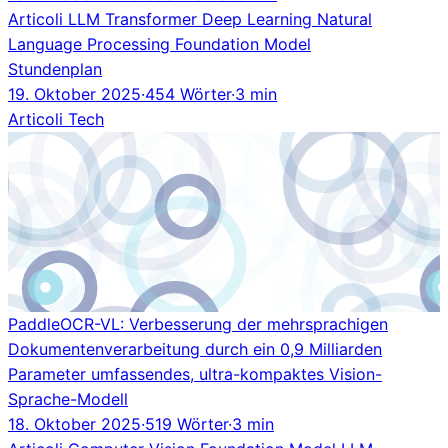
Articoli
LLM
Transformer
Deep Learning
Natural
Language Processing
Foundation Model
Stundenplan
19. Oktober 2025
·
454 Wörter
·
3 min
Articoli
Tech
PaddleOCR-VL: Verbesserung der mehrsprachigen
Dokumentenverarbeitung durch ein 0,9 Milliarden
Parameter umfassendes, ultra-kompaktes Vision-
Sprache-Modell
18. Oktober 2025
·
519 Wörter
·
3 min