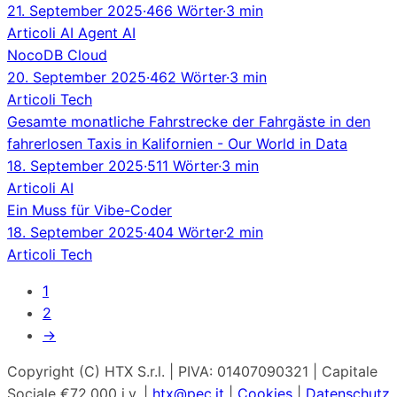
21. September 2025
·
466 Wörter
·
3 min
Articoli
AI Agent
AI
NocoDB Cloud
20. September 2025
·
462 Wörter
·
3 min
Articoli
Tech
Gesamte monatliche Fahrstrecke der Fahrgäste in den
fahrerlosen Taxis in Kalifornien - Our World in Data
18. September 2025
·
511 Wörter
·
3 min
Articoli
AI
Ein Muss für Vibe-Coder
18. September 2025
·
404 Wörter
·
2 min
Articoli
Tech
1
2
→
Copyright (C) HTX S.r.l. | PIVA: 01407090321 | Capitale
Sociale €72.000 i.v. |
htx@pec.it
|
Cookies
|
Datenschutz