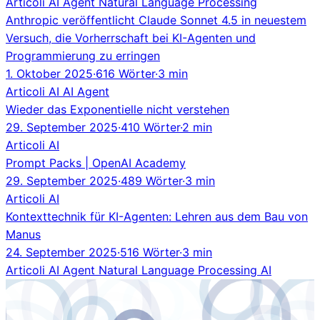
Articoli
AI Agent
Natural Language Processing
Anthropic veröffentlicht Claude Sonnet 4.5 in neuestem
Versuch, die Vorherrschaft bei KI-Agenten und
Programmierung zu erringen
1. Oktober 2025
·
616 Wörter
·
3 min
Articoli
AI
AI Agent
Wieder das Exponentielle nicht verstehen
29. September 2025
·
410 Wörter
·
2 min
Articoli
AI
Prompt Packs | OpenAI Academy
29. September 2025
·
489 Wörter
·
3 min
Articoli
AI
Kontexttechnik für KI-Agenten: Lehren aus dem Bau von
Manus
24. September 2025
·
516 Wörter
·
3 min
Articoli
AI Agent
Natural Language Processing
AI