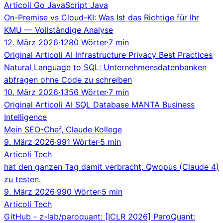
Articoli
Go
JavaScript
Java
On-Premise vs Cloud-KI: Was Ist das Richtige für Ihr
KMU — Vollständige Analyse
12. März 2026
·
1280 Wörter
·
7 min
Original
Articoli
AI
Infrastructure
Privacy
Best Practices
Natural Language to SQL: Unternehmensdatenbanken
abfragen ohne Code zu schreiben
10. März 2026
·
1356 Wörter
·
7 min
Original
Articoli
AI
SQL
Database
MANTA
Business
Intelligence
Mein SEO-Chef, Claude Kollege
9. März 2026
·
991 Wörter
·
5 min
Articoli
Tech
hat den ganzen Tag damit verbracht, Qwopus (Claude 4)
zu testen.
9. März 2026
·
990 Wörter
·
5 min
Articoli
Tech
GitHub - z-lab/paroquant: [ICLR 2026] ParoQuant: