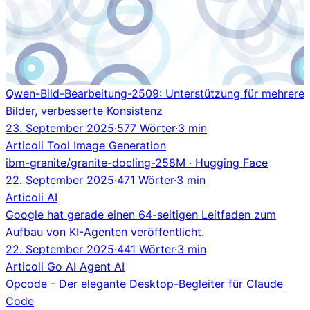
Qwen-Bild-Bearbeitung-2509: Unterstützung für mehrere
Bilder, verbesserte Konsistenz
23. September 2025
·
577 Wörter
·
3 min
Articoli
Tool
Image Generation
ibm-granite/granite-docling-258M · Hugging Face
22. September 2025
·
471 Wörter
·
3 min
Articoli
AI
Google hat gerade einen 64-seitigen Leitfaden zum
Aufbau von KI-Agenten veröffentlicht.
22. September 2025
·
441 Wörter
·
3 min
Articoli
Go
AI Agent
AI
Opcode - Der elegante Desktop-Begleiter für Claude
Code