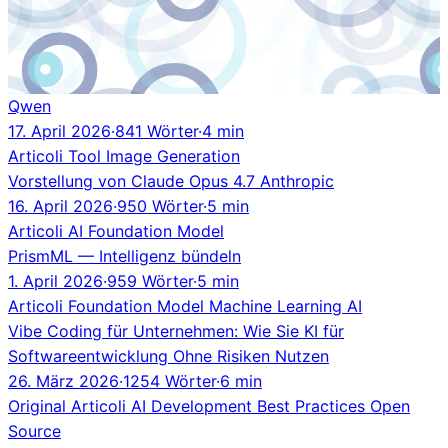
Qwen
17. April 2026
·
841 Wörter
·
4 min
Articoli
Tool
Image Generation
Vorstellung von Claude Opus 4.7 Anthropic
16. April 2026
·
950 Wörter
·
5 min
Articoli
AI
Foundation Model
PrismML — Intelligenz bündeln
1. April 2026
·
959 Wörter
·
5 min
Articoli
Foundation Model
Machine Learning
AI
Vibe Coding für Unternehmen: Wie Sie KI für
Softwareentwicklung Ohne Risiken Nutzen
26. März 2026
·
1254 Wörter
·
6 min
Original
Articoli
AI
Development
Best Practices
Open
Source