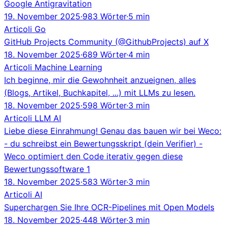
Google Antigravitation
19. November 2025
·
983 Wörter
·
5 min
Articoli
Go
GitHub Projects Community (@GithubProjects) auf X
18. November 2025
·
689 Wörter
·
4 min
Articoli
Machine Learning
Ich beginne, mir die Gewohnheit anzueignen, alles
(Blogs, Artikel, Buchkapitel, ...) mit LLMs zu lesen.
18. November 2025
·
598 Wörter
·
3 min
Articoli
LLM
AI
Liebe diese Einrahmung! Genau das bauen wir bei Weco:
- du schreibst ein Bewertungsskript (dein Verifier) -
Weco optimiert den Code iterativ gegen diese
Bewertungssoftware 1
18. November 2025
·
583 Wörter
·
3 min
Articoli
AI
Superchargen Sie Ihre OCR-Pipelines mit Open Models
18. November 2025
·
448 Wörter
·
3 min