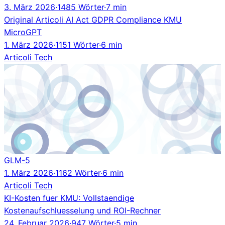
3. März 2026
·
1485 Wörter
·
7 min
Original
Articoli
AI Act
GDPR
Compliance
KMU
MicroGPT
1. März 2026
·
1151 Wörter
·
6 min
Articoli
Tech
GLM-5
1. März 2026
·
1162 Wörter
·
6 min
Articoli
Tech
KI-Kosten fuer KMU: Vollstaendige
Kostenaufschluesselung und ROI-Rechner
24. Februar 2026
·
947 Wörter
·
5 min