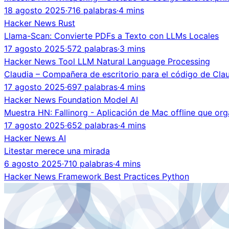
18 agosto 2025
·
716 palabras
·
4 mins
Hacker News
Rust
Llama-Scan: Convierte PDFs a Texto con LLMs Locales
17 agosto 2025
·
572 palabras
·
3 mins
Hacker News
Tool
LLM
Natural Language Processing
Claudia – Compañera de escritorio para el código de Cla
17 agosto 2025
·
697 palabras
·
4 mins
Hacker News
Foundation Model
AI
Muestra HN: Fallinorg - Aplicación de Mac offline que org
17 agosto 2025
·
652 palabras
·
4 mins
Hacker News
AI
Litestar merece una mirada
6 agosto 2025
·
710 palabras
·
4 mins
Hacker News
Framework
Best Practices
Python