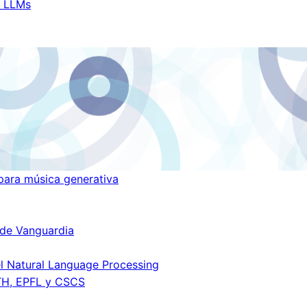
s LLMs
ara música generativa
 de Vanguardia
el
Natural Language Processing
TH, EPFL y CSCS