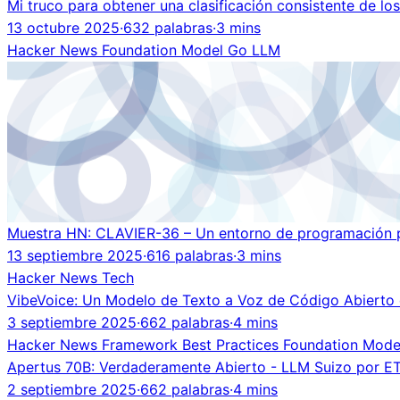
Mi truco para obtener una clasificación consistente de lo
13 octubre 2025
·
632 palabras
·
3 mins
Hacker News
Foundation Model
Go
LLM
Muestra HN: CLAVIER-36 – Un entorno de programación p
13 septiembre 2025
·
616 palabras
·
3 mins
Hacker News
Tech
VibeVoice: Un Modelo de Texto a Voz de Código Abierto
3 septiembre 2025
·
662 palabras
·
4 mins
Hacker News
Framework
Best Practices
Foundation Mod
Apertus 70B: Verdaderamente Abierto - LLM Suizo por E
2 septiembre 2025
·
662 palabras
·
4 mins