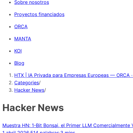
Sobre nosotros
Proyectos financiados
ORCA
MANTA
KOI
Blog
HTX | IA Privada para Empresas Europeas — ORCA ·
Categories
/
Hacker News
/
Hacker News
Muestra HN: 1-Bit Bonsai, el Primer LLM Comercialmente V
1 abril 2026
·
514 palabras
·
3 mins