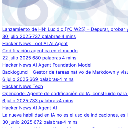
Lanzamiento de HN: Lucidic (YC W25) – Depurar, probar y
30 julio 2025
·
737 palabras
·
4 mins
Hacker News
Tool
AI
AI Agent
Codificación agentica en el mundo
22 julio 2025
·
680 palabras
·
4 mins
Hacker News
AI Agent
Foundation Model
Backlog.md – Gestor de tareas nativo de Markdown y visu
6 julio 2025
·
669 palabras
·
4 mins
Hacker News
Tech
Opencode: Agente de codificación de IA, construido para 
6 julio 2025
·
733 palabras
·
4 mins
Hacker News
AI Agent
AI
La nueva habilidad en IA no es el uso de indicaciones, es 
30 junio 2025
·
672 palabras
·
4 mins