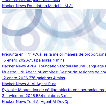
Hacker News
Foundation Model
LLM
AI
Pregunta en HN: ¿Cuál es la mejor manera de proporciona
15 enero 2026
·
731 palabras
·
4 mins
Hacker News
API
AI
Foundation Model
Natural Language 
Muestra HN: Agent-of-empires: Gestor de sesiones de c
12 enero 2026
·
776 palabras
·
4 mins
Hacker News
AI
AI Agent
Rust
Syllabi – IA agentica de código abierto con herramientas,
3 noviembre 2025
·
584 palabras
·
3 mins
Hacker News
Tool
AI Agent
AI
DevOps