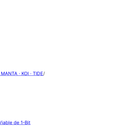
 MANTA · KOI · TIDE
/
iable de 1-Bit