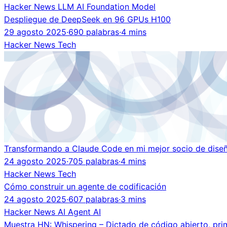
Hacker News
LLM
AI
Foundation Model
Despliegue de DeepSeek en 96 GPUs H100
29 agosto 2025
·
690 palabras
·
4 mins
Hacker News
Tech
Transformando a Claude Code en mi mejor socio de dise
24 agosto 2025
·
705 palabras
·
4 mins
Hacker News
Tech
Cómo construir un agente de codificación
24 agosto 2025
·
607 palabras
·
3 mins
Hacker News
AI Agent
AI
Muestra HN: Whispering – Dictado de código abierto, prim