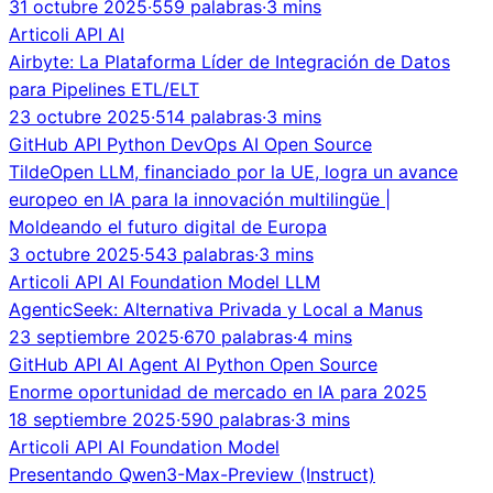
31 octubre 2025
·
559 palabras
·
3 mins
Articoli
API
AI
Airbyte: La Plataforma Líder de Integración de Datos
para Pipelines ETL/ELT
23 octubre 2025
·
514 palabras
·
3 mins
GitHub
API
Python
DevOps
AI
Open Source
TildeOpen LLM, financiado por la UE, logra un avance
europeo en IA para la innovación multilingüe |
Moldeando el futuro digital de Europa
3 octubre 2025
·
543 palabras
·
3 mins
Articoli
API
AI
Foundation Model
LLM
AgenticSeek: Alternativa Privada y Local a Manus
23 septiembre 2025
·
670 palabras
·
4 mins
GitHub
API
AI Agent
AI
Python
Open Source
Enorme oportunidad de mercado en IA para 2025
18 septiembre 2025
·
590 palabras
·
3 mins
Articoli
API
AI
Foundation Model
Presentando Qwen3-Max-Preview (Instruct)