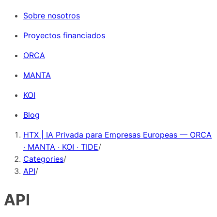
Sobre nosotros
Proyectos financiados
ORCA
MANTA
KOI
Blog
HTX | IA Privada para Empresas Europeas — ORCA
· MANTA · KOI · TIDE
/
Categories
/
API
/
API