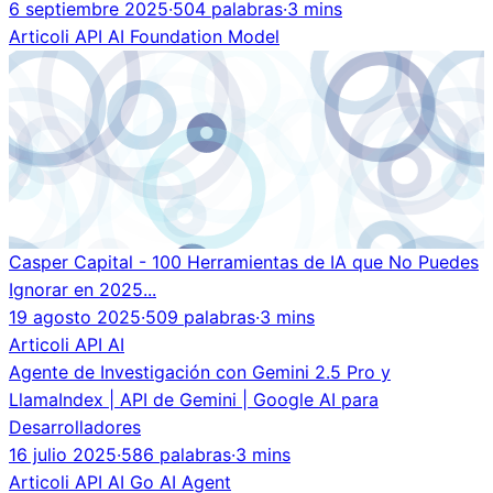
6 septiembre 2025
·
504 palabras
·
3 mins
Articoli
API
AI
Foundation Model
Casper Capital - 100 Herramientas de IA que No Puedes
Ignorar en 2025...
19 agosto 2025
·
509 palabras
·
3 mins
Articoli
API
AI
Agente de Investigación con Gemini 2.5 Pro y
LlamaIndex | API de Gemini | Google AI para
Desarrolladores
16 julio 2025
·
586 palabras
·
3 mins
Articoli
API
AI
Go
AI Agent