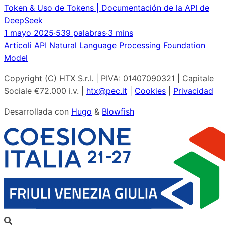
Token & Uso de Tokens | Documentación de la API de
DeepSeek
1 mayo 2025
·
539 palabras
·
3 mins
Articoli
API
Natural Language Processing
Foundation
Model
Copyright (C) HTX S.r.l. | PIVA: 01407090321 | Capitale
Sociale €72.000 i.v. |
htx@pec.it
|
Cookies
|
Privacidad
Desarrollada con
Hugo
&
Blowfish