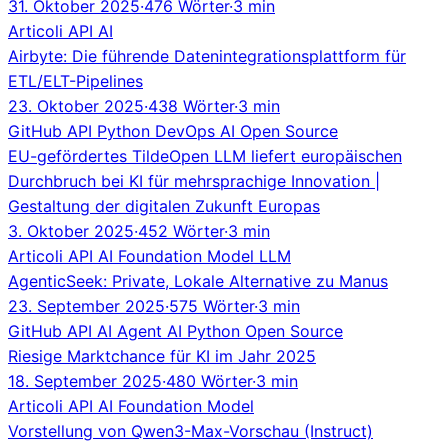
31. Oktober 2025
·
476 Wörter
·
3 min
Articoli
API
AI
Airbyte: Die führende Datenintegrationsplattform für
ETL/ELT-Pipelines
23. Oktober 2025
·
438 Wörter
·
3 min
GitHub
API
Python
DevOps
AI
Open Source
EU-gefördertes TildeOpen LLM liefert europäischen
Durchbruch bei KI für mehrsprachige Innovation |
Gestaltung der digitalen Zukunft Europas
3. Oktober 2025
·
452 Wörter
·
3 min
Articoli
API
AI
Foundation Model
LLM
AgenticSeek: Private, Lokale Alternative zu Manus
23. September 2025
·
575 Wörter
·
3 min
GitHub
API
AI Agent
AI
Python
Open Source
Riesige Marktchance für KI im Jahr 2025
18. September 2025
·
480 Wörter
·
3 min
Articoli
API
AI
Foundation Model
Vorstellung von Qwen3-Max-Vorschau (Instruct)