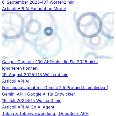
6. September 2025
·
407 Wörter
·
2 min
Articoli
API
AI
Foundation Model
Casper Capital - 100 AI-Tools, die Sie 2025 nicht
ignorieren können...
19. August 2025
·
718 Wörter
·
4 min
Articoli
API
AI
Forschungsagent mit Gemini 2.5 Pro und LlamaIndex |
Gemini API | Google AI für Entwickler
16. Juli 2025
·
515 Wörter
·
3 min
Articoli
API
AI
Go
AI Agent
Token & Tokenverwendung | DeepSeek API-