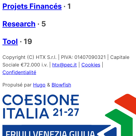
Projets Financés
·
1
Research
·
5
Tool
·
19
Copyright (C) HTX S.r.l. | PIVA: 01407090321 | Capitale
Sociale €72.000 i.v. |
htx@pec.it
|
Cookies
|
Confidentialité
Propulsé par
Hugo
&
Blowfish