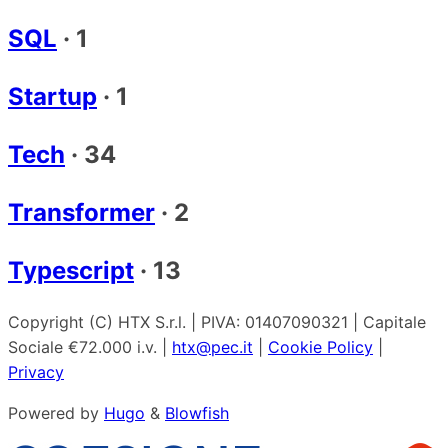
SQL
·
1
Startup
·
1
Tech
·
34
Transformer
·
2
Typescript
·
13
Copyright (C) HTX S.r.l. | PIVA: 01407090321 | Capitale
Sociale €72.000 i.v. |
htx@pec.it
|
Cookie Policy
|
Privacy
Powered by
Hugo
&
Blowfish