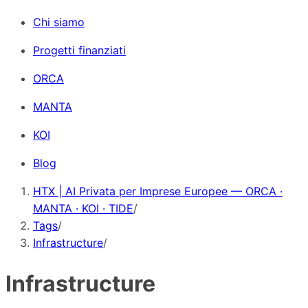
Chi siamo
Progetti finanziati
ORCA
MANTA
KOI
Blog
HTX | AI Privata per Imprese Europee — ORCA ·
MANTA · KOI · TIDE
/
Tags
/
Infrastructure
/
Infrastructure