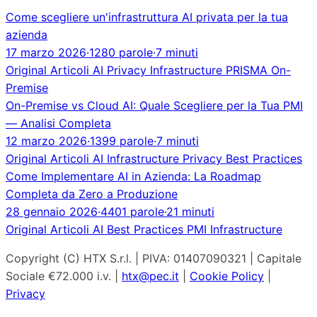
Come scegliere un'infrastruttura AI privata per la tua
azienda
17 marzo 2026
·
1280 parole
·
7 minuti
Original
Articoli
AI
Privacy
Infrastructure
PRISMA
On-
Premise
On-Premise vs Cloud AI: Quale Scegliere per la Tua PMI
— Analisi Completa
12 marzo 2026
·
1399 parole
·
7 minuti
Original
Articoli
AI
Infrastructure
Privacy
Best Practices
Come Implementare AI in Azienda: La Roadmap
Completa da Zero a Produzione
28 gennaio 2026
·
4401 parole
·
21 minuti
Original
Articoli
AI
Best Practices
PMI
Infrastructure
Copyright (C) HTX S.r.l. | PIVA: 01407090321 | Capitale
Sociale €72.000 i.v. |
htx@pec.it
|
Cookie Policy
|
Privacy