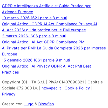
GDPR e Intelligenza Artificiale: Guida Pratica per
Aziende Europee
19 marzo 2026
·
1621 parole
·
8 minuti
Original
Articoli
GDPR
AI Act
Compliance
Privacy
AI
AI Act 2026: guida pratica per le PMI europee
3 marzo 2026
·
1606 parole
·
8 minuti
Original
Articoli
AI Act
GDPR
Compliance
PMI
AI Privata per PMI: La Guida Completa 2026 per Imprese
Europee
15 gennaio 2026
·
1861 parole
·
9 minuti
Original
Articoli
AI
Privacy
GDPR
AI Act
PMI
Best
Practices
Copyright (C) HTX S.r.l. | PIVA: 01407090321 | Capitale
Sociale €72.000 i.v. |
htx@pec.it
|
Cookie Policy
|
Privacy
Creato con
Hugo
&
Blowfish