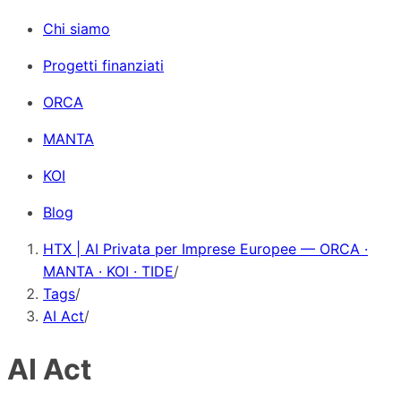
Chi siamo
Progetti finanziati
ORCA
MANTA
KOI
Blog
HTX | AI Privata per Imprese Europee — ORCA ·
MANTA · KOI · TIDE
/
Tags
/
AI Act
/
AI Act