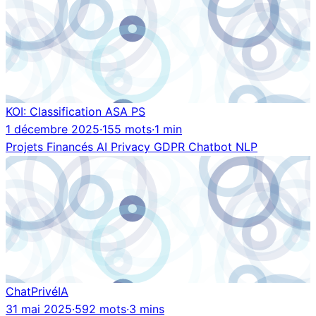
KOI: Classification ASA PS
1 décembre 2025
·
155 mots
·
1 min
Projets Financés
AI
Privacy
GDPR
Chatbot
NLP
ChatPrivéIA
31 mai 2025
·
592 mots
·
3 mins