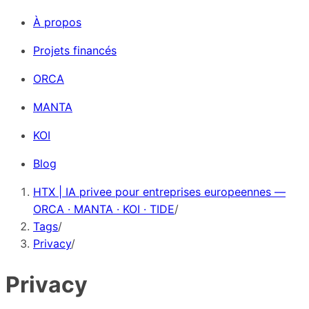
À propos
Projets financés
ORCA
MANTA
KOI
Blog
HTX | IA privee pour entreprises europeennes —
ORCA · MANTA · KOI · TIDE
/
Tags
/
Privacy
/
Privacy