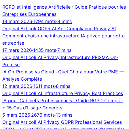
RGPD et Intelligence Artificielle : Guide Pratique pour les
Entreprises Européennes
19 mars 2026
·
1794 mots
·
9 mins
Original
Articoli
GDPR
AI Act
Compliance
Privacy
AI
Comment choisir une infrastructure IA privee pour votre
entreprise
17 mars 2026
·
1435 mots
·
7 mins
Original
Articoli
AI
Privacy
Infrastructure
PRISMA
On-
Premise
IA On-Premise vs Cloud : Quel Choix pour Votre PME —
Analyse Complète
12 mars 2026
·
1611 mots
·
8 mins
Original
Articoli
AI
Infrastructure
Privacy
Best Practices
IA pour Cabinets Professionnels : Guide RGPD Complet
+ 15 Cas d'Usage Concrets
5 mars 2026
·
2676 mots
·
13 mins
Original
Articoli
AI
Privacy
GDPR
Professional Services