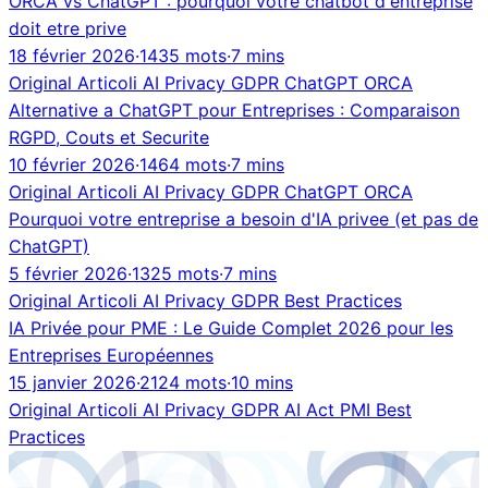
ORCA vs ChatGPT : pourquoi votre chatbot d'entreprise
doit etre prive
18 février 2026
·
1435 mots
·
7 mins
Original
Articoli
AI
Privacy
GDPR
ChatGPT
ORCA
Alternative a ChatGPT pour Entreprises : Comparaison
RGPD, Couts et Securite
10 février 2026
·
1464 mots
·
7 mins
Original
Articoli
AI
Privacy
GDPR
ChatGPT
ORCA
Pourquoi votre entreprise a besoin d'IA privee (et pas de
ChatGPT)
5 février 2026
·
1325 mots
·
7 mins
Original
Articoli
AI
Privacy
GDPR
Best Practices
IA Privée pour PME : Le Guide Complet 2026 pour les
Entreprises Européennes
15 janvier 2026
·
2124 mots
·
10 mins
Original
Articoli
AI
Privacy
GDPR
AI Act
PMI
Best
Practices