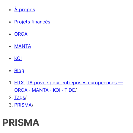
À propos
Projets financés
ORCA
MANTA
KOI
Blog
HTX | IA privee pour entreprises europeennes —
ORCA · MANTA · KOI · TIDE
/
Tags
/
PRISMA
/
PRISMA