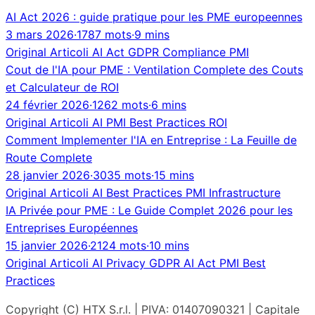
AI Act 2026 : guide pratique pour les PME europeennes
3 mars 2026
·
1787 mots
·
9 mins
Original
Articoli
AI Act
GDPR
Compliance
PMI
Cout de l'IA pour PME : Ventilation Complete des Couts
et Calculateur de ROI
24 février 2026
·
1262 mots
·
6 mins
Original
Articoli
AI
PMI
Best Practices
ROI
Comment Implementer l'IA en Entreprise : La Feuille de
Route Complete
28 janvier 2026
·
3035 mots
·
15 mins
Original
Articoli
AI
Best Practices
PMI
Infrastructure
IA Privée pour PME : Le Guide Complet 2026 pour les
Entreprises Européennes
15 janvier 2026
·
2124 mots
·
10 mins
Original
Articoli
AI
Privacy
GDPR
AI Act
PMI
Best
Practices
Copyright (C) HTX S.r.l. | PIVA: 01407090321 | Capitale