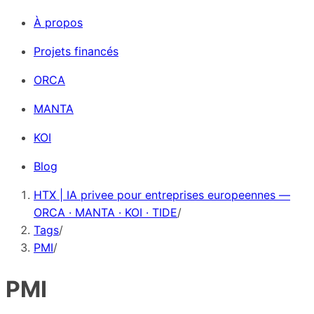
À propos
Projets financés
ORCA
MANTA
KOI
Blog
HTX | IA privee pour entreprises europeennes —
ORCA · MANTA · KOI · TIDE
/
Tags
/
PMI
/
PMI