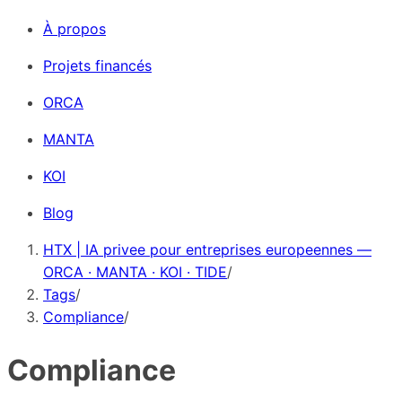
À propos
Projets financés
ORCA
MANTA
KOI
Blog
HTX | IA privee pour entreprises europeennes —
ORCA · MANTA · KOI · TIDE
/
Tags
/
Compliance
/
Compliance