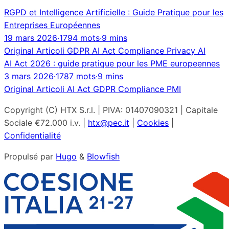
RGPD et Intelligence Artificielle : Guide Pratique pour les
Entreprises Européennes
19 mars 2026
·
1794 mots
·
9 mins
Original
Articoli
GDPR
AI Act
Compliance
Privacy
AI
AI Act 2026 : guide pratique pour les PME europeennes
3 mars 2026
·
1787 mots
·
9 mins
Original
Articoli
AI Act
GDPR
Compliance
PMI
Copyright (C) HTX S.r.l. | PIVA: 01407090321 | Capitale
Sociale €72.000 i.v. |
htx@pec.it
|
Cookies
|
Confidentialité
Propulsé par
Hugo
&
Blowfish