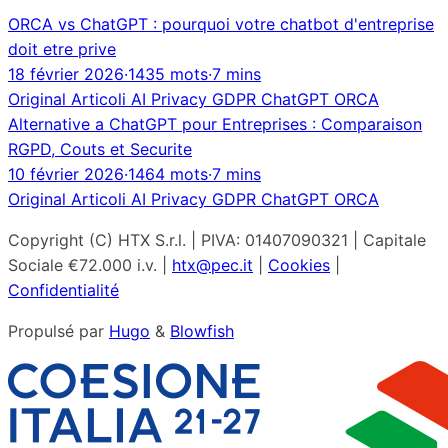
ORCA vs ChatGPT : pourquoi votre chatbot d'entreprise
doit etre prive
18 février 2026
·
1435 mots
·
7 mins
Original
Articoli
AI
Privacy
GDPR
ChatGPT
ORCA
Alternative a ChatGPT pour Entreprises : Comparaison
RGPD, Couts et Securite
10 février 2026
·
1464 mots
·
7 mins
Original
Articoli
AI
Privacy
GDPR
ChatGPT
ORCA
Copyright (C) HTX S.r.l. | PIVA: 01407090321 | Capitale
Sociale €72.000 i.v. |
htx@pec.it
|
Cookies
|
Confidentialité
Propulsé par
Hugo
&
Blowfish