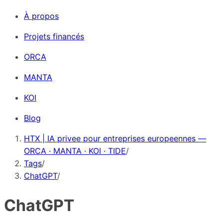
À propos
Projets financés
ORCA
MANTA
KOI
Blog
HTX | IA privee pour entreprises europeennes —
ORCA · MANTA · KOI · TIDE
/
Tags
/
ChatGPT
/
ChatGPT