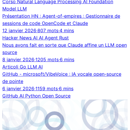
Corso
Natural Language Processing
AI
Foundation
Model
LLM
Présentation HN : Agent-of-empires : Gestionnaire de
sessions de code OpenCode et Claude
12 janvier 2026
·
807 mots
·
4 mins
Hacker News
AI
AI Agent
Rust
Nous avons fait en sorte que Claude affine un LLM open
source
8 janvier 2026
·
1205 mots
·
6 mins
Articoli
Go
LLM
AI
GitHub - microsoft/VibeVoice : IA vocale open-source
de pointe
6 janvier 2026
·
1159 mots
·
6 mins
GitHub
AI
Python
Open Source