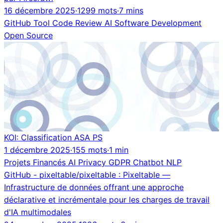
16 décembre 2025
·
1299 mots
·
7 mins
GitHub
Tool
Code Review
AI
Software Development
Open Source
KOI: Classification ASA PS
1 décembre 2025
·
155 mots
·
1 min
Projets Financés
AI
Privacy
GDPR
Chatbot
NLP
GitHub - pixeltable/pixeltable : Pixeltable —
Infrastructure de données offrant une approche
déclarative et incrémentale pour les charges de travail
d'IA multimodales