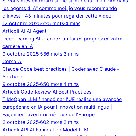
Si vous êtes en retard sur le sujet de la "mémoire dans
les agents d'IA" comme moi, je vous recommande
d'investir 43 minutes pour regarder cette vidéo.
12 octobre 2025
·
725 mots
·
4 mins
Articoli
AI
AI Agent
DeepLearning.AI : Lancez ou faites progresser votre
carrière en IA
9 octobre 2025
·
536 mots
·
3 mins
Corso
AI
Claude Code best practices | Coder avec Claude -
YouTube
9 octobre 2025
·
650 mots
·
4 mins
Articoli
Code Review
AI
Best Practices
TildeOpen LLM financé par l'UE réalise une avancée
européenne en IA pour l'innovation multilingue |
Façonner l'avenir numérique de l'Europe
3 octobre 2025
·
602 mots
·
3 mins
Articoli
API
AI
Foundation Model
LLM