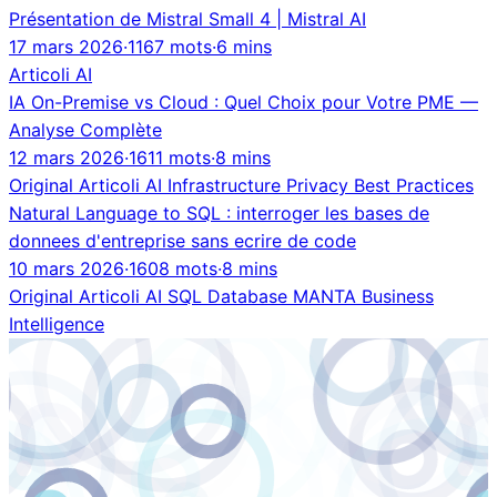
Présentation de Mistral Small 4 | Mistral AI
17 mars 2026
·
1167 mots
·
6 mins
Articoli
AI
IA On-Premise vs Cloud : Quel Choix pour Votre PME —
Analyse Complète
12 mars 2026
·
1611 mots
·
8 mins
Original
Articoli
AI
Infrastructure
Privacy
Best Practices
Natural Language to SQL : interroger les bases de
donnees d'entreprise sans ecrire de code
10 mars 2026
·
1608 mots
·
8 mins
Original
Articoli
AI
SQL
Database
MANTA
Business
Intelligence