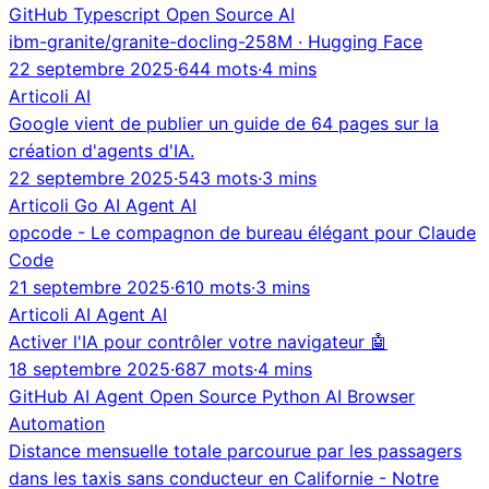
GitHub
Typescript
Open Source
AI
ibm-granite/granite-docling-258M · Hugging Face
22 septembre 2025
·
644 mots
·
4 mins
Articoli
AI
Google vient de publier un guide de 64 pages sur la
création d'agents d'IA.
22 septembre 2025
·
543 mots
·
3 mins
Articoli
Go
AI Agent
AI
opcode - Le compagnon de bureau élégant pour Claude
Code
21 septembre 2025
·
610 mots
·
3 mins
Articoli
AI Agent
AI
Activer l'IA pour contrôler votre navigateur 🤖
18 septembre 2025
·
687 mots
·
4 mins
GitHub
AI Agent
Open Source
Python
AI
Browser
Automation
Distance mensuelle totale parcourue par les passagers
dans les taxis sans conducteur en Californie - Notre