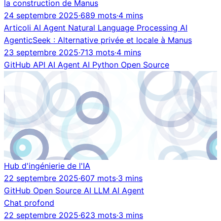
la construction de Manus
24 septembre 2025
·
689 mots
·
4 mins
Articoli
AI Agent
Natural Language Processing
AI
AgenticSeek : Alternative privée et locale à Manus
23 septembre 2025
·
713 mots
·
4 mins
GitHub
API
AI Agent
AI
Python
Open Source
Hub d'ingénierie de l'IA
22 septembre 2025
·
607 mots
·
3 mins
GitHub
Open Source
AI
LLM
AI Agent
Chat profond
22 septembre 2025
·
623 mots
·
3 mins