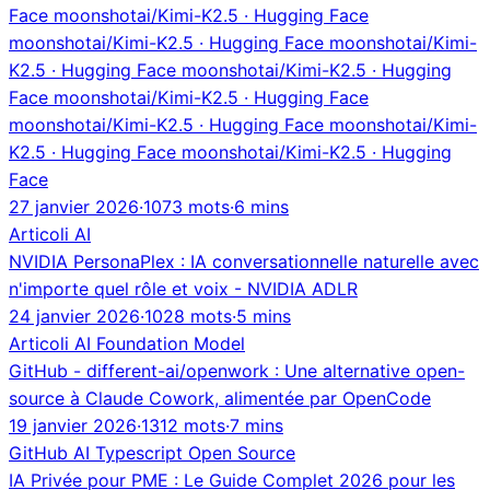
Face moonshotai/Kimi-K2.5 · Hugging Face
moonshotai/Kimi-K2.5 · Hugging Face moonshotai/Kimi-
K2.5 · Hugging Face moonshotai/Kimi-K2.5 · Hugging
Face moonshotai/Kimi-K2.5 · Hugging Face
moonshotai/Kimi-K2.5 · Hugging Face moonshotai/Kimi-
K2.5 · Hugging Face moonshotai/Kimi-K2.5 · Hugging
Face
27 janvier 2026
·
1073 mots
·
6 mins
Articoli
AI
NVIDIA PersonaPlex : IA conversationnelle naturelle avec
n'importe quel rôle et voix - NVIDIA ADLR
24 janvier 2026
·
1028 mots
·
5 mins
Articoli
AI
Foundation Model
GitHub - different-ai/openwork : Une alternative open-
source à Claude Cowork, alimentée par OpenCode
19 janvier 2026
·
1312 mots
·
7 mins
GitHub
AI
Typescript
Open Source
IA Privée pour PME : Le Guide Complet 2026 pour les