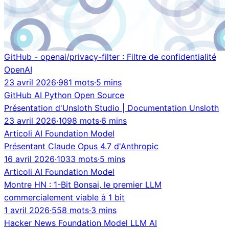
GitHub - openai/privacy-filter : Filtre de confidentialité
OpenAI
23 avril 2026
·
981 mots
·
5 mins
GitHub
AI
Python
Open Source
Présentation d'Unsloth Studio | Documentation Unsloth
23 avril 2026
·
1098 mots
·
6 mins
Articoli
AI
Foundation Model
Présentant Claude Opus 4.7 d'Anthropic
16 avril 2026
·
1033 mots
·
5 mins
Articoli
AI
Foundation Model
Montre HN : 1-Bit Bonsai, le premier LLM
commercialement viable à 1 bit
1 avril 2026
·
558 mots
·
3 mins
Hacker News
Foundation Model
LLM
AI