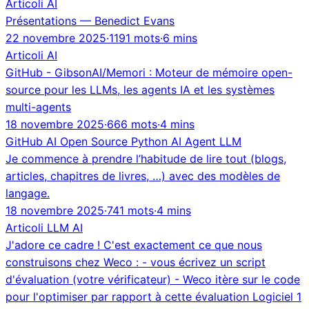
Articoli
AI
Présentations — Benedict Evans
22 novembre 2025
·
1191 mots
·
6 mins
Articoli
AI
GitHub - GibsonAI/Memori : Moteur de mémoire open-
source pour les LLMs, les agents IA et les systèmes
multi-agents
18 novembre 2025
·
666 mots
·
4 mins
GitHub
AI
Open Source
Python
AI Agent
LLM
Je commence à prendre l’habitude de lire tout (blogs,
articles, chapitres de livres, …) avec des modèles de
langage.
18 novembre 2025
·
741 mots
·
4 mins
Articoli
LLM
AI
J'adore ce cadre ! C'est exactement ce que nous
construisons chez Weco : - vous écrivez un script
d'évaluation (votre vérificateur) - Weco itère sur le code
pour l'optimiser par rapport à cette évaluation Logiciel 1