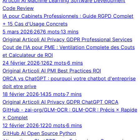
Articoli
AI
Machine Learning
Software Development
Code Review
IA pour Cabinets Professionnels : Guide RGPD Complet
+ 15 Cas d'Usage Concrets
5 mars 2026
·
2676 mots
·
13 mins
Original
Articoli
AI
Privacy
GDPR
Professional Services
Cout de l'IA pour PME : Ventilation Complete des Couts
et Calculateur de ROI
24 février 2026
·
1262 mots
·
6 mins
Original
Articoli
AI
PMI
Best Practices
ROI
ORCA vs ChatGPT : pourquoi votre chatbot d'entreprise
doit etre prive
18 février 2026
·
1435 mots
·
7 mins
Original
Articoli
AI
Privacy
GDPR
ChatGPT
ORCA
GitHub - zai-org/GLM-OCR : GLM-OCR : Précis × Rapide
× Complet
12 février 2026
·
1220 mots
·
6 mins
GitHub
AI
Open Source
Python