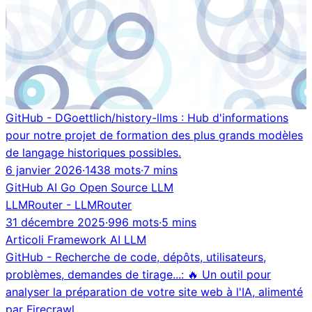
GitHub - DGoettlich/history-llms : Hub d'informations
pour notre projet de formation des plus grands modèles
de langage historiques possibles.
6 janvier 2026
·
1438 mots
·
7 mins
GitHub
AI
Go
Open Source
LLM
LLMRouter - LLMRouter
31 décembre 2025
·
996 mots
·
5 mins
Articoli
Framework
AI
LLM
GitHub - Recherche de code, dépôts, utilisateurs,
problèmes, demandes de tirage...: 🔥 Un outil pour
analyser la préparation de votre site web à l'IA, alimenté
par Firecrawl