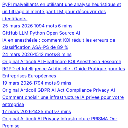
PyPI malveillants en utilisant une analyse heuristique et
un filtrage alimenté par LLM pour découvrir des
identifiants.
25 mars 2026
·
1094 mots
·
6 mins
GitHub
LLM
Python
Open Source
AI
IA en anesthésie : comment KOI réduit les erreurs de
classification ASA-PS de 89 %
24 mars 2026
·
1512 mots
·
8 mins
Original
Articoli
AI
Healthcare
KOI
Anesthesia
Research
RGPD et Intelligence Artificielle : Guide Pratique pour les
Entreprises Européennes
19 mars 2026
·
1794 mots
·
9 mins
Original
Articoli
GDPR
AI Act
Compliance
Privacy
AI
Comment choisir une infrastructure IA privee pour votre
entreprise
17 mars 2026
·
1435 mots
·
7 mins
Original
Articoli
AI
Privacy
Infrastructure
PRISMA
On-
Premise