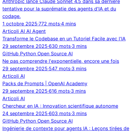
Anthropic lance Claude Sonnet 4.5 dans sa dernière
tentative pour la suprématie des agents d'IA et du
codage.
1 octobre 2025
·
772 mots
·
4 mins
Articoli
AI
AI Agent
Transforme le Codebase en un Tutoriel Facile avec l'IA
29 septembre 2025
·
630 mots
·
3 mins
GitHub
Python
Open Source
AI
Ne pas comprendre l'exponentielle, encore une fois
29 septembre 2025
·
547 mots
·
3 mins
Articoli
AI
Packs de Prompts | OpenAI Academy
29 septembre 2025
·
616 mots
·
3 mins
Articoli
AI
Chercheur en IA : Innovation scientifique autonome
24 septembre 2025
·
603 mots
·
3 mins
GitHub
Python
Open Source
AI
Ingénierie de contexte pour agents IA : Leçons tirées de