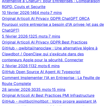
Alternative a ChatGPT pour Entreprises : Comparaison
RGPD, Couts et Securite
10 février 2026
·
1464 mots
·
7 mins
Original
Articoli
AI
Privacy
GDPR
ChatGPT
ORCA
Pourquoi votre entreprise a besoin d'IA privee (et pas de
ChatGPT)
5 février 2026
·
1325 mots
·
7 mins
Original
Articoli
AI
Privacy
GDPR
Best Practices
GitHub - qwibitai/nanoclaw : Une alternative légère à
Clawdbot / OpenClaw qui s'exécute dans des
conteneurs Apple pour la sécurité. Connecter
2 février 2026
·
1132 mots
·
6 mins
GitHub
Open Source
AI Agent
AI
Typescript
Comment Implementer l'IA en Entreprise : La Feuille de
Route Complete
28 janvier 2026
·
3035 mots
·
15 mins
Original
Articoli
AI
Best Practices
PMI
Infrastructure
GitHub - moltbot/moltbot : Votre propre assistant IA