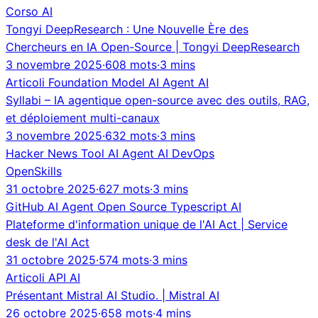
Corso
AI
Tongyi DeepResearch : Une Nouvelle Ère des
Chercheurs en IA Open-Source | Tongyi DeepResearch
3 novembre 2025
·
608 mots
·
3 mins
Articoli
Foundation Model
AI Agent
AI
Syllabi – IA agentique open-source avec des outils, RAG,
et déploiement multi-canaux
3 novembre 2025
·
632 mots
·
3 mins
Hacker News
Tool
AI Agent
AI
DevOps
OpenSkills
31 octobre 2025
·
627 mots
·
3 mins
GitHub
AI Agent
Open Source
Typescript
AI
Plateforme d'information unique de l'AI Act | Service
desk de l'AI Act
31 octobre 2025
·
574 mots
·
3 mins
Articoli
API
AI
Présentant Mistral AI Studio. | Mistral AI
26 octobre 2025
·
658 mots
·
4 mins