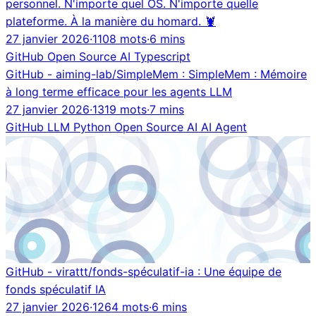
personnel. N'importe quel OS. N'importe quelle
plateforme. À la manière du homard. 🦞
27 janvier 2026
·
1108 mots
·
6 mins
GitHub
Open Source
AI
Typescript
GitHub - aiming-lab/SimpleMem : SimpleMem : Mémoire
à long terme efficace pour les agents LLM
27 janvier 2026
·
1319 mots
·
7 mins
GitHub
LLM
Python
Open Source
AI
AI Agent
GitHub - virattt/fonds-spéculatif-ia : Une équipe de
fonds spéculatif IA
27 janvier 2026
·
1264 mots
·
6 mins