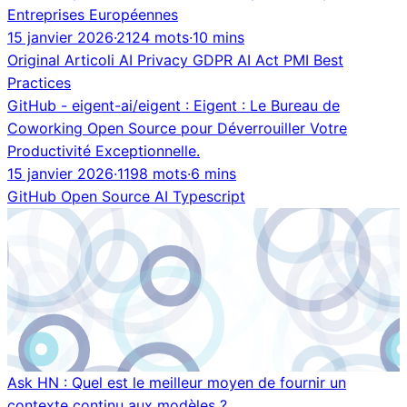
Entreprises Européennes
15 janvier 2026
·
2124 mots
·
10 mins
Original
Articoli
AI
Privacy
GDPR
AI Act
PMI
Best
Practices
GitHub - eigent-ai/eigent : Eigent : Le Bureau de
Coworking Open Source pour Déverrouiller Votre
Productivité Exceptionnelle.
15 janvier 2026
·
1198 mots
·
6 mins
GitHub
Open Source
AI
Typescript
Ask HN : Quel est le meilleur moyen de fournir un
contexte continu aux modèles ?