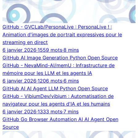
GitHub - GVCLab/PersonaLive : PersonaLive ! :
Animation d'images de portrait expressives pour le
streaming en direct
6 janvier 2026
·
1559 mots
·
8 mins
GitHub
AI
Image Generation
Python
Open Source
GitHub - NevaMind-AI/memU : Infrastructure de
mémoire pour les LLM et les agents IA
6 janvier 2026
·
1206 mots
·
6 mins
GitHub
AI
AI Agent
LLM
Python
Open Source
GitHub - VibiumDev/vibium : Automatisation de
navigateur pour les agents d'IA et les humains
6 janvier 2026
·
1333 mots
·
7 mins
GitHub
Go
Browser Automation
AI
AI Agent
Open
Source