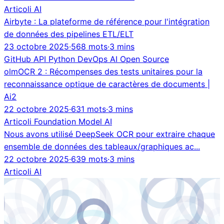
Articoli
AI
Airbyte : La plateforme de référence pour l'intégration
de données des pipelines ETL/ELT
23 octobre 2025
·
568 mots
·
3 mins
GitHub
API
Python
DevOps
AI
Open Source
olmOCR 2 : Récompenses des tests unitaires pour la
reconnaissance optique de caractères de documents |
Ai2
22 octobre 2025
·
631 mots
·
3 mins
Articoli
Foundation Model
AI
Nous avons utilisé DeepSeek OCR pour extraire chaque
ensemble de données des tableaux/graphiques ac...
22 octobre 2025
·
639 mots
·
3 mins
Articoli
AI