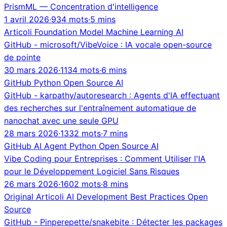
PrismML — Concentration d'intelligence
1 avril 2026
·
934 mots
·
5 mins
Articoli
Foundation Model
Machine Learning
AI
GitHub - microsoft/VibeVoice : IA vocale open-source
de pointe
30 mars 2026
·
1134 mots
·
6 mins
GitHub
Python
Open Source
AI
GitHub - karpathy/autoresearch : Agents d'IA effectuant
des recherches sur l'entraînement automatique de
nanochat avec une seule GPU
28 mars 2026
·
1332 mots
·
7 mins
GitHub
AI Agent
Python
Open Source
AI
Vibe Coding pour Entreprises : Comment Utiliser l'IA
pour le Développement Logiciel Sans Risques
26 mars 2026
·
1602 mots
·
8 mins
Original
Articoli
AI
Development
Best Practices
Open
Source
GitHub - Pinperepette/snakebite : Détecter les packages