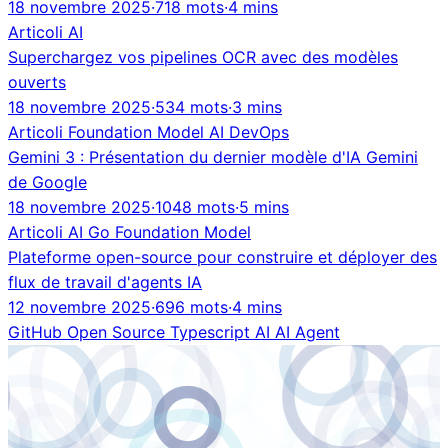
18 novembre 2025
·
718 mots
·
4 mins
Articoli
AI
Superchargez vos pipelines OCR avec des modèles
ouverts
18 novembre 2025
·
534 mots
·
3 mins
Articoli
Foundation Model
AI
DevOps
Gemini 3 : Présentation du dernier modèle d'IA Gemini
de Google
18 novembre 2025
·
1048 mots
·
5 mins
Articoli
AI
Go
Foundation Model
Plateforme open-source pour construire et déployer des
flux de travail d'agents IA
12 novembre 2025
·
696 mots
·
4 mins
GitHub
Open Source
Typescript
AI
AI Agent