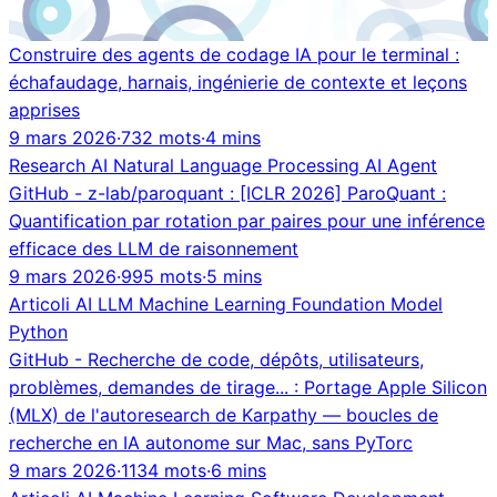
Construire des agents de codage IA pour le terminal :
échafaudage, harnais, ingénierie de contexte et leçons
apprises
9 mars 2026
·
732 mots
·
4 mins
Research
AI
Natural Language Processing
AI Agent
GitHub - z-lab/paroquant : [ICLR 2026] ParoQuant :
Quantification par rotation par paires pour une inférence
efficace des LLM de raisonnement
9 mars 2026
·
995 mots
·
5 mins
Articoli
AI
LLM
Machine Learning
Foundation Model
Python
GitHub - Recherche de code, dépôts, utilisateurs,
problèmes, demandes de tirage... : Portage Apple Silicon
(MLX) de l'autoresearch de Karpathy — boucles de
recherche en IA autonome sur Mac, sans PyTorc
9 mars 2026
·
1134 mots
·
6 mins