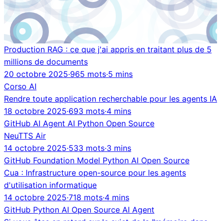
Production RAG : ce que j'ai appris en traitant plus de 5
millions de documents
20 octobre 2025
·
965 mots
·
5 mins
Corso
AI
Rendre toute application recherchable pour les agents IA
18 octobre 2025
·
693 mots
·
4 mins
GitHub
AI Agent
AI
Python
Open Source
NeuTTS Air
14 octobre 2025
·
533 mots
·
3 mins
GitHub
Foundation Model
Python
AI
Open Source
Cua : Infrastructure open-source pour les agents
d'utilisation informatique
14 octobre 2025
·
718 mots
·
4 mins
GitHub
Python
AI
Open Source
AI Agent