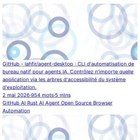
GitHub - lahfir/agent-desktop : CLI d'automatisation de
bureau natif pour agents IA. Contrôlez n'importe quelle
application via les arbres d'accessibilité du système
d'exploitation.
2 mai 2026
·
954 mots
·
5 mins
GitHub
AI
Rust
AI Agent
Open Source
Browser
Automation