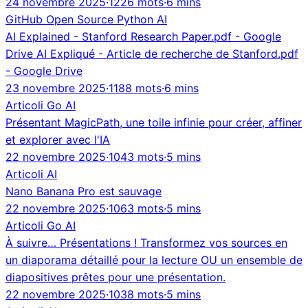
24 novembre 2025
·
1226 mots
·
6 mins
GitHub
Open Source
Python
AI
AI Explained - Stanford Research Paper.pdf - Google
Drive AI Expliqué - Article de recherche de Stanford.pdf
- Google Drive
23 novembre 2025
·
1188 mots
·
6 mins
Articoli
Go
AI
Présentant MagicPath, une toile infinie pour créer, affiner
et explorer avec l'IA
22 novembre 2025
·
1043 mots
·
5 mins
Articoli
AI
Nano Banana Pro est sauvage
22 novembre 2025
·
1063 mots
·
5 mins
Articoli
Go
AI
À suivre… Présentations ! Transformez vos sources en
un diaporama détaillé pour la lecture OU un ensemble de
diapositives prêtes pour une présentation.
22 novembre 2025
·
1038 mots
·
5 mins