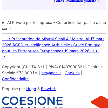
Faites l'évaluation gratuite →
AI Privata per le Imprese - Cet article fait partie d'une
série.
←
→
Présentation de Mistral Small 4 | Mistral AI
17 mars
2026
RGPD et Intelligence Artificielle : Guide Pratique
pour les Entreprises Européennes
19 mars 2026
→
←
↑
Copyright (C) HTX S.r.l. | PIVA: 01407090321 | Capitale
Sociale €72.000 i.v. |
htx@pec.it
|
Cookies
|
Confidentialité
Propulsé par
Hugo
&
Blowfish