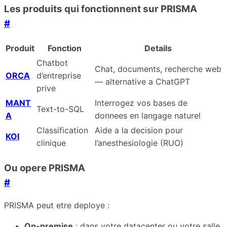
Les produits qui fonctionnent sur PRISMA
#
Produit
Fonction
Details
Chatbot
Chat, documents, recherche web
ORCA
d’entreprise
— alternative a ChatGPT
prive
MANT
Interrogez vos bases de
Text-to-SQL
A
donnees en langage naturel
Classification
Aide a la decision pour
KOI
clinique
l’anesthesiologie (RUO)
Ou opere PRISMA
#
PRISMA peut etre deploye :
On-premise
: dans votre datacenter ou votre salle