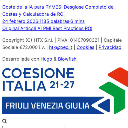
Coste de la IA para PYMES: Desglose Completo de
Costes y Calculadora de ROI
24 febrero 2026
·
1185 palabras
·
6 mins
Original
Articoli
AI
PMI
Best Practices
ROI
Copyright (C) HTX S.r.l. | PIVA: 01407090321 | Capitale
Sociale €72.000 i.v. |
htx@pec.it
|
Cookies
|
Privacidad
Desarrollada con
Hugo
&
Blowfish