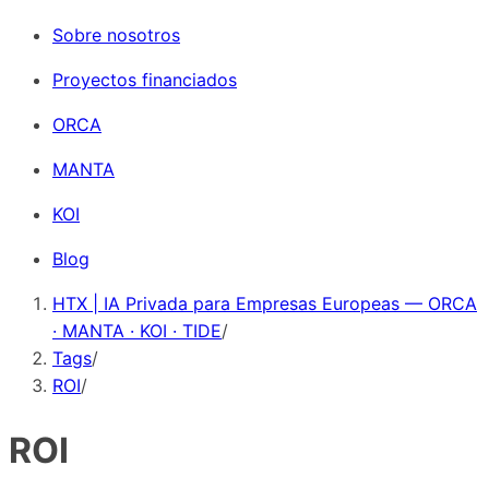
Sobre nosotros
Proyectos financiados
ORCA
MANTA
KOI
Blog
HTX | IA Privada para Empresas Europeas — ORCA
· MANTA · KOI · TIDE
/
Tags
/
ROI
/
ROI