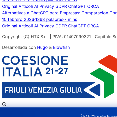
Original
Articoli
AI
Privacy
GDPR
ChatGPT
ORCA
Alternativas a ChatGPT para Empresas: Comparacion Co
10 febrero 2026
·
1368 palabras
·
7 mins
Original
Articoli
AI
Privacy
GDPR
ChatGPT
ORCA
Copyright (C) HTX S.r.l. | PIVA: 01407090321 | Capitale So
Desarrollada con
Hugo
&
Blowfish
🇬🇧
This site is ava