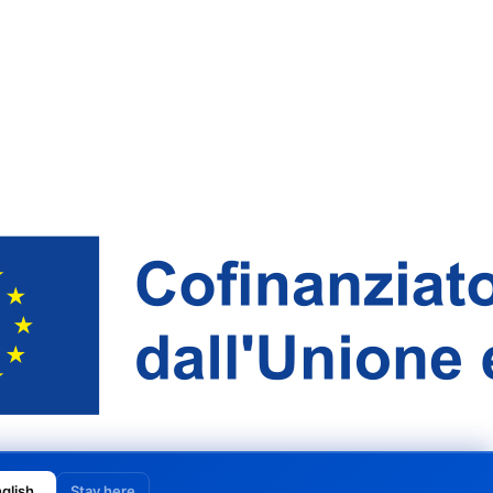
glish
Stay here