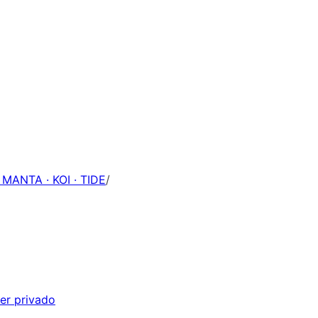
 MANTA · KOI · TIDE
/
er privado