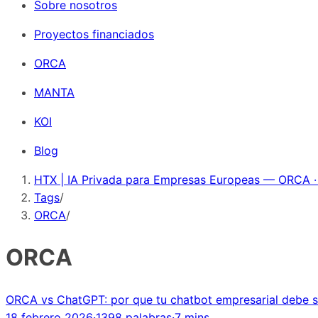
Sobre nosotros
Proyectos financiados
ORCA
MANTA
KOI
Blog
HTX | IA Privada para Empresas Europeas — ORCA ·
Tags
/
ORCA
/
ORCA
ORCA vs ChatGPT: por que tu chatbot empresarial debe s
18 febrero 2026
·
1398 palabras
·
7 mins