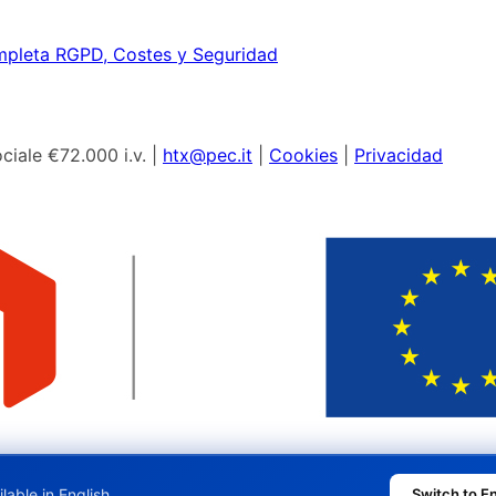
mpleta RGPD, Costes y Seguridad
ciale €72.000 i.v. |
htx@pec.it
|
Cookies
|
Privacidad
ilable in English.
Switch to En