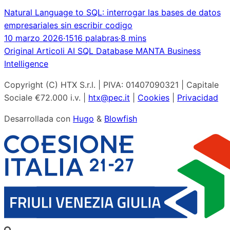
Natural Language to SQL: interrogar las bases de datos
empresariales sin escribir codigo
10 marzo 2026
·
1516 palabras
·
8 mins
Original
Articoli
AI
SQL
Database
MANTA
Business
Intelligence
Copyright (C) HTX S.r.l. | PIVA: 01407090321 | Capitale
Sociale €72.000 i.v. |
htx@pec.it
|
Cookies
|
Privacidad
Desarrollada con
Hugo
&
Blowfish