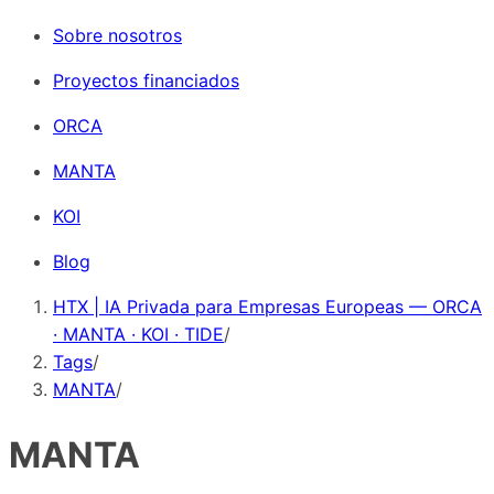
Sobre nosotros
Proyectos financiados
ORCA
MANTA
KOI
Blog
HTX | IA Privada para Empresas Europeas — ORCA
· MANTA · KOI · TIDE
/
Tags
/
MANTA
/
MANTA