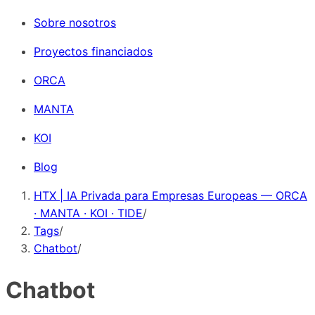
Sobre nosotros
Proyectos financiados
ORCA
MANTA
KOI
Blog
HTX | IA Privada para Empresas Europeas — ORCA
· MANTA · KOI · TIDE
/
Tags
/
Chatbot
/
Chatbot