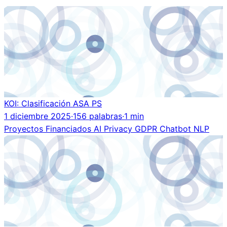
KOI: Clasificación ASA PS
1 diciembre 2025
·
156 palabras
·
1 min
Proyectos Financiados
AI
Privacy
GDPR
Chatbot
NLP