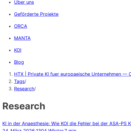
Über uns
Geförderte Projekte
ORCA
MANTA
KOI
Blog
HTX | Private KI fuer europaeische Unternehmen — 
Tags
/
Research
/
Research
KI in der Anaesthesie: Wie KOI die Fehler bei der ASA-PS 
24. März 2026
·
1304 Wörter
·
7 min