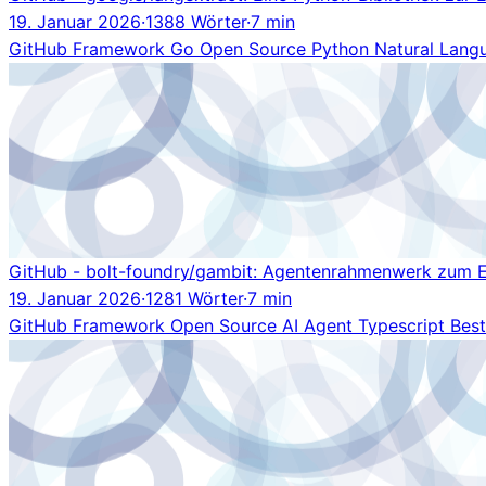
19. Januar 2026
·
1388 Wörter
·
7 min
GitHub
Framework
Go
Open Source
Python
Natural Lang
GitHub - bolt-foundry/gambit: Agentenrahmenwerk zum E
19. Januar 2026
·
1281 Wörter
·
7 min
GitHub
Framework
Open Source
AI Agent
Typescript
Best