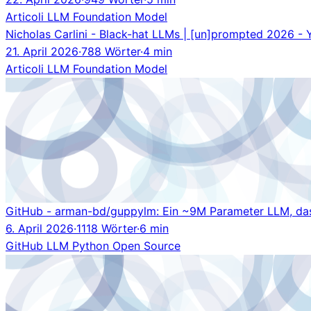
Articoli
LLM
Foundation Model
Nicholas Carlini - Black-hat LLMs | [un]prompted 2026 -
21. April 2026
·
788 Wörter
·
4 min
Articoli
LLM
Foundation Model
GitHub - arman-bd/guppylm: Ein ~9M Parameter LLM, das w
6. April 2026
·
1118 Wörter
·
6 min
GitHub
LLM
Python
Open Source