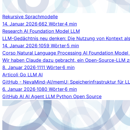
Rekursive Sprachmodelle
14. Januar 2026
·
662 Wörter
·
4 min
Research
AI
Foundation Model
LLM
LLM-Gedächtnis neu denken: Die Nutzung von Kontext als T
14. Januar 2026
·
1059 Wörter
·
5 min
Corso
Natural Language Processing
AI
Foundation Model
Wir haben Claude dazu gebracht, ein Open-Source-LLM z
8. Januar 2026
·
1111 Wörter
·
6 min
Articoli
Go
LLM
AI
GitHub - NevaMind-AI/memU: Speicherinfrastruktur für L
6. Januar 2026
·
1080 Wörter
·
6 min
GitHub
AI
AI Agent
LLM
Python
Open Source