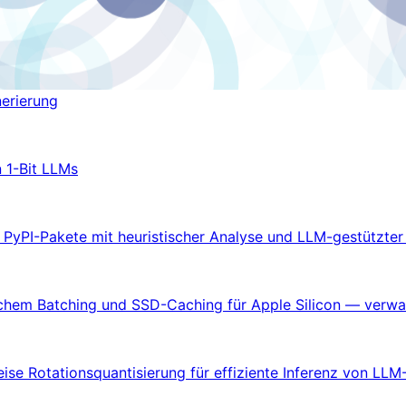
nerierung
n 1-Bit LLMs
 PyPI-Pakete mit heuristischer Analyse und LLM-gestützter
lichem Batching und SSD-Caching für Apple Silicon — verwa
ise Rotationsquantisierung für effiziente Inferenz von LL