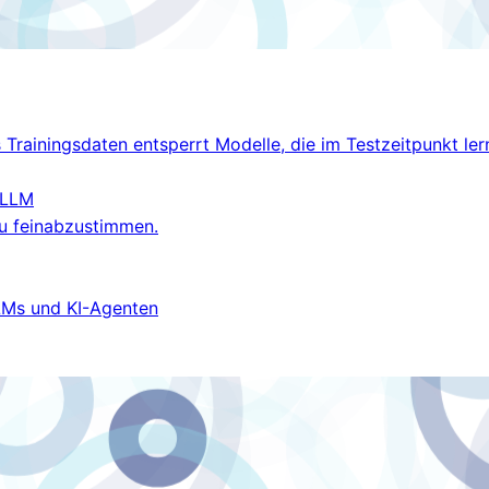
rainingsdaten entsperrt Modelle, die im Testzeitpunkt ler
LLM
u feinabzustimmen.
LMs und KI-Agenten