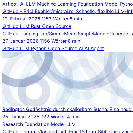
Articoli
AI
LLM
Machine Learning
Foundation Model
Pyth
GitHub - EricLBuehler/mistral.rs: Schnelle, flexible LLM-In
10. Februar 2026
·
1152 Wörter
·
6 min
GitHub
LLM
Rust
Open Source
GitHub - aiming-lab/SimpleMem: SimpleMem: Effiziente 
27. Januar 2026
·
1156 Wörter
·
6 min
GitHub
LLM
Python
Open Source
AI
AI Agent
Bedingtes Gedächtnis durch skalierbare Suche: Eine neue
25. Januar 2026
·
722 Wörter
·
4 min
Research
Foundation Model
LLM
GitHub - google/langextract: Eine Python-Bibliothek zur 