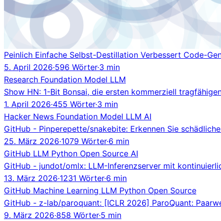
Peinlich Einfache Selbst-Destillation Verbessert Code-Ge
5. April 2026
·
596 Wörter
·
3 min
Research
Foundation Model
LLM
Show HN: 1-Bit Bonsai, die ersten kommerziell tragfähige
1. April 2026
·
455 Wörter
·
3 min
Hacker News
Foundation Model
LLM
AI
GitHub - Pinperepette/snakebite: Erkennen Sie schädliche
25. März 2026
·
1079 Wörter
·
6 min
GitHub
LLM
Python
Open Source
AI
GitHub - jundot/omlx: LLM-Inferenzserver mit kontinuier
13. März 2026
·
1231 Wörter
·
6 min
GitHub
Machine Learning
LLM
Python
Open Source
GitHub - z-lab/paroquant: [ICLR 2026] ParoQuant: Paarwe
9. März 2026
·
858 Wörter
·
5 min