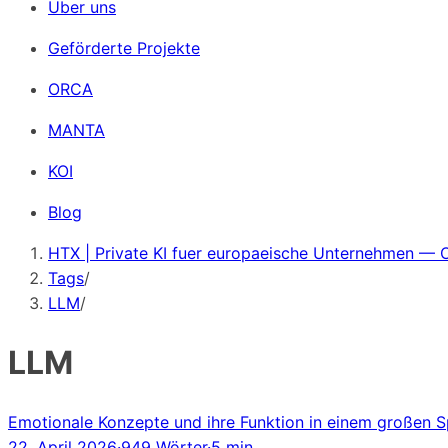
Über uns
Geförderte Projekte
ORCA
MANTA
KOI
Blog
HTX | Private KI fuer europaeische Unternehmen — 
Tags
/
LLM
/
LLM
Emotionale Konzepte und ihre Funktion in einem großen 
22. April 2026
·
949 Wörter
·
5 min