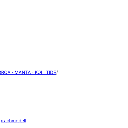
ORCA · MANTA · KOI · TIDE
/
Sprachmodell