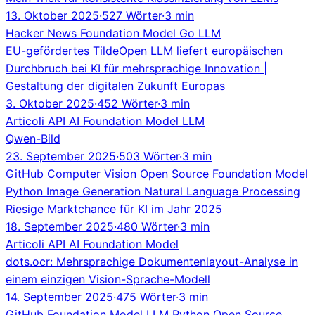
13. Oktober 2025
·
527 Wörter
·
3 min
Hacker News
Foundation Model
Go
LLM
EU-gefördertes TildeOpen LLM liefert europäischen
Durchbruch bei KI für mehrsprachige Innovation |
Gestaltung der digitalen Zukunft Europas
3. Oktober 2025
·
452 Wörter
·
3 min
Articoli
API
AI
Foundation Model
LLM
Qwen-Bild
23. September 2025
·
503 Wörter
·
3 min
GitHub
Computer Vision
Open Source
Foundation Model
Python
Image Generation
Natural Language Processing
Riesige Marktchance für KI im Jahr 2025
18. September 2025
·
480 Wörter
·
3 min
Articoli
API
AI
Foundation Model
dots.ocr: Mehrsprachige Dokumentenlayout-Analyse in
einem einzigen Vision-Sprache-Modell
14. September 2025
·
475 Wörter
·
3 min
GitHub
Foundation Model
LLM
Python
Open Source