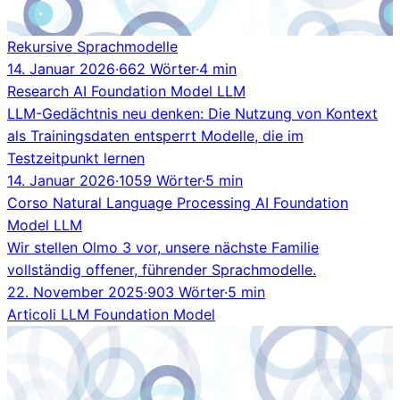
Rekursive Sprachmodelle
14. Januar 2026
·
662 Wörter
·
4 min
Research
AI
Foundation Model
LLM
LLM-Gedächtnis neu denken: Die Nutzung von Kontext
als Trainingsdaten entsperrt Modelle, die im
Testzeitpunkt lernen
14. Januar 2026
·
1059 Wörter
·
5 min
Corso
Natural Language Processing
AI
Foundation
Model
LLM
Wir stellen Olmo 3 vor, unsere nächste Familie
vollständig offener, führender Sprachmodelle.
22. November 2025
·
903 Wörter
·
5 min
Articoli
LLM
Foundation Model