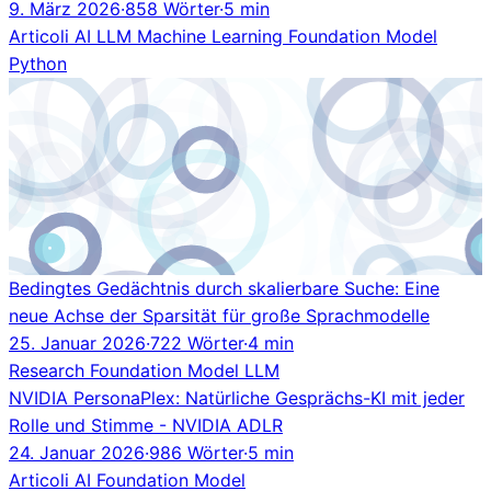
9. März 2026
·
858 Wörter
·
5 min
Articoli
AI
LLM
Machine Learning
Foundation Model
Python
Bedingtes Gedächtnis durch skalierbare Suche: Eine
neue Achse der Sparsität für große Sprachmodelle
25. Januar 2026
·
722 Wörter
·
4 min
Research
Foundation Model
LLM
NVIDIA PersonaPlex: Natürliche Gesprächs-KI mit jeder
Rolle und Stimme - NVIDIA ADLR
24. Januar 2026
·
986 Wörter
·
5 min
Articoli
AI
Foundation Model