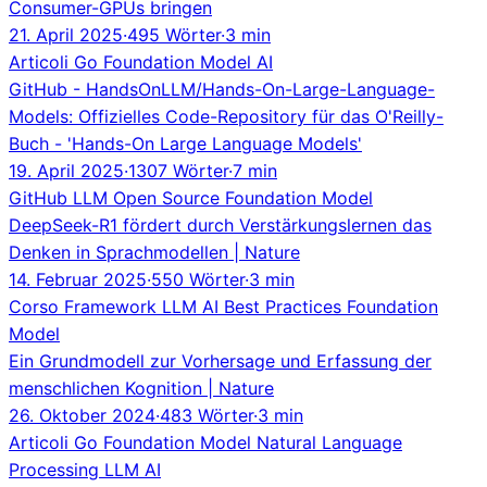
Consumer-GPUs bringen
21. April 2025
·
495 Wörter
·
3 min
Articoli
Go
Foundation Model
AI
GitHub - HandsOnLLM/Hands-On-Large-Language-
Models: Offizielles Code-Repository für das O'Reilly-
Buch - 'Hands-On Large Language Models'
19. April 2025
·
1307 Wörter
·
7 min
GitHub
LLM
Open Source
Foundation Model
DeepSeek-R1 fördert durch Verstärkungslernen das
Denken in Sprachmodellen | Nature
14. Februar 2025
·
550 Wörter
·
3 min
Corso
Framework
LLM
AI
Best Practices
Foundation
Model
Ein Grundmodell zur Vorhersage und Erfassung der
menschlichen Kognition | Nature
26. Oktober 2024
·
483 Wörter
·
3 min
Articoli
Go
Foundation Model
Natural Language
Processing
LLM
AI