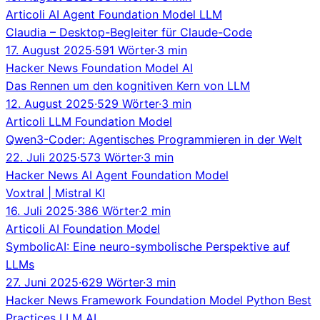
Articoli
AI Agent
Foundation Model
LLM
Claudia – Desktop-Begleiter für Claude-Code
17. August 2025
·
591 Wörter
·
3 min
Hacker News
Foundation Model
AI
Das Rennen um den kognitiven Kern von LLM
12. August 2025
·
529 Wörter
·
3 min
Articoli
LLM
Foundation Model
Qwen3-Coder: Agentisches Programmieren in der Welt
22. Juli 2025
·
573 Wörter
·
3 min
Hacker News
AI Agent
Foundation Model
Voxtral | Mistral KI
16. Juli 2025
·
386 Wörter
·
2 min
Articoli
AI
Foundation Model
SymbolicAI: Eine neuro-symbolische Perspektive auf
LLMs
27. Juni 2025
·
629 Wörter
·
3 min
Hacker News
Framework
Foundation Model
Python
Best
Practices
LLM
AI