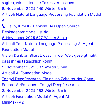
sagten, wir sollten die Tokenizer löschen
8. November 2025
·
446 Wörter
·
3 min
Articoli
Natural Language Processing
Foundation Model
AI
🚀 Hallo, Kimi K2 Denken! Das Open-Source-
Denkagentenmodell ist da!
6. November 2025
·
527 Wörter
·
3 min
Articoli
Tool
Natural Language Processing
AI Agent
Foundation Model
Vielen Dank an Bharat, dass ihr der Welt gezeigt habt,
dass ihr es tatsächlich könnt...
5. November 2025
·
537 Wörter
·
3 min
Articoli
AI
Foundation Model
Tongyi DeepResearch: Ein neues Zeitalter der Open-
Source-AI-Forscher | Tongyi DeepResearch
3. November 2025
·
483 Wörter
·
3 min
Articoli
Foundation Model
AI Agent
AI
MiniMax-M2