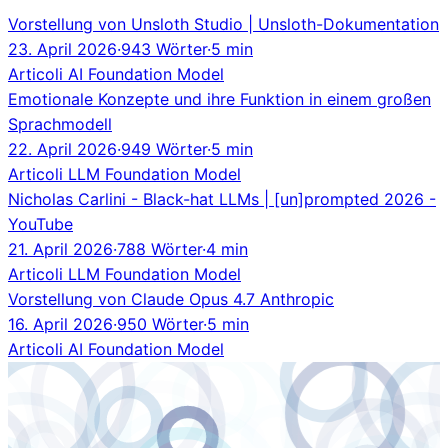
Vorstellung von Unsloth Studio | Unsloth-Dokumentation
23. April 2026
·
943 Wörter
·
5 min
Articoli
AI
Foundation Model
Emotionale Konzepte und ihre Funktion in einem großen
Sprachmodell
22. April 2026
·
949 Wörter
·
5 min
Articoli
LLM
Foundation Model
Nicholas Carlini - Black-hat LLMs | [un]prompted 2026 -
YouTube
21. April 2026
·
788 Wörter
·
4 min
Articoli
LLM
Foundation Model
Vorstellung von Claude Opus 4.7 Anthropic
16. April 2026
·
950 Wörter
·
5 min
Articoli
AI
Foundation Model