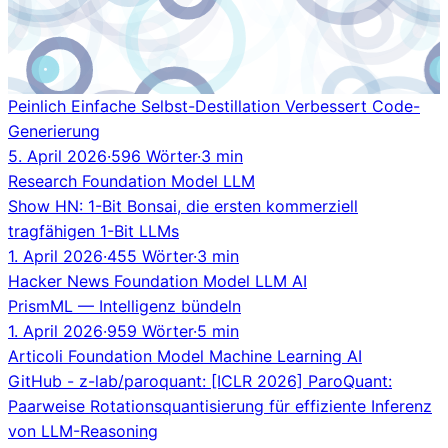
Peinlich Einfache Selbst-Destillation Verbessert Code-
Generierung
5. April 2026
·
596 Wörter
·
3 min
Research
Foundation Model
LLM
Show HN: 1-Bit Bonsai, die ersten kommerziell
tragfähigen 1-Bit LLMs
1. April 2026
·
455 Wörter
·
3 min
Hacker News
Foundation Model
LLM
AI
PrismML — Intelligenz bündeln
1. April 2026
·
959 Wörter
·
5 min
Articoli
Foundation Model
Machine Learning
AI
GitHub - z-lab/paroquant: [ICLR 2026] ParoQuant:
Paarweise Rotationsquantisierung für effiziente Inferenz
von LLM-Reasoning