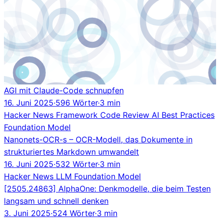
AGI mit Claude-Code schnupfen
16. Juni 2025
·
596 Wörter
·
3 min
Hacker News
Framework
Code Review
AI
Best Practices
Foundation Model
Nanonets-OCR-s – OCR-Modell, das Dokumente in
strukturiertes Markdown umwandelt
16. Juni 2025
·
532 Wörter
·
3 min
Hacker News
LLM
Foundation Model
[2505.24863] AlphaOne: Denkmodelle, die beim Testen
langsam und schnell denken
3. Juni 2025
·
524 Wörter
·
3 min