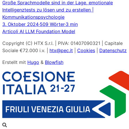
Große Sprachmodelle sind in der Lage, emotionale
Intelligenztests zu lösen und zu erstellen |
Kommunikationspsychologie
3. Oktober 2024
·
509 Wörter
·
3 min
Articoli
AI
LLM
Foundation Model
Copyright (C) HTX S.r.l. | PIVA: 01407090321 | Capitale
Sociale €72.000 i.v. |
htx@pec.it
|
Cookies
|
Datenschutz
Erstellt mit
Hugo
&
Blowfish