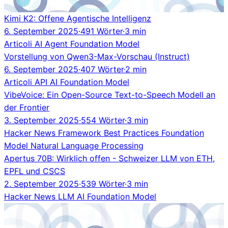
Kimi K2: Offene Agentische Intelligenz
6. September 2025
·
491 Wörter
·
3 min
Articoli
AI Agent
Foundation Model
Vorstellung von Qwen3-Max-Vorschau (Instruct)
6. September 2025
·
407 Wörter
·
2 min
Articoli
API
AI
Foundation Model
VibeVoice: Ein Open-Source Text-to-Speech Modell an
der Frontier
3. September 2025
·
554 Wörter
·
3 min
Hacker News
Framework
Best Practices
Foundation
Model
Natural Language Processing
Apertus 70B: Wirklich offen - Schweizer LLM von ETH,
EPFL und CSCS
2. September 2025
·
539 Wörter
·
3 min
Hacker News
LLM
AI
Foundation Model