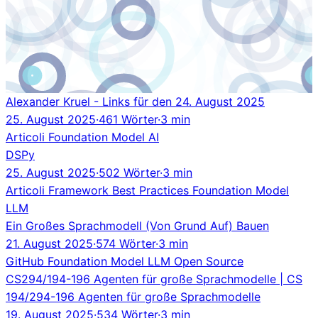
Alexander Kruel - Links für den 24. August 2025
25. August 2025
·
461 Wörter
·
3 min
Articoli
Foundation Model
AI
DSPy
25. August 2025
·
502 Wörter
·
3 min
Articoli
Framework
Best Practices
Foundation Model
LLM
Ein Großes Sprachmodell (Von Grund Auf) Bauen
21. August 2025
·
574 Wörter
·
3 min
GitHub
Foundation Model
LLM
Open Source
CS294/194-196 Agenten für große Sprachmodelle | CS
194/294-196 Agenten für große Sprachmodelle
19. August 2025
·
534 Wörter
·
3 min