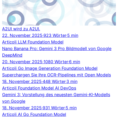
A2UI wird zu A2UI.
22. November 2025
·
923 Wörter
·
5 min
Articoli
LLM
Foundation Model
Nano Banana Pro: Gemini 3 Pro Bildmodell von Google
DeepMind
20. November 2025
·
1080 Wörter
·
6 min
Articoli
Go
Image Generation
Foundation Model
Superchargen Sie Ihre OCR-Pipelines mit Open Models
18. November 2025
·
448 Wörter
·
3 min
Articoli
Foundation Model
AI
DevOps
Gemini 3: Vorstellung des neuesten Gemini-KI-Modells
von Google
18. November 2025
·
931 Wörter
·
5 min
Articoli
AI
Go
Foundation Model