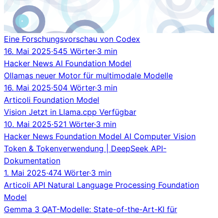
Eine Forschungsvorschau von Codex
16. Mai 2025
·
545 Wörter
·
3 min
Hacker News
AI
Foundation Model
Ollamas neuer Motor für multimodale Modelle
16. Mai 2025
·
504 Wörter
·
3 min
Articoli
Foundation Model
Vision Jetzt in Llama.cpp Verfügbar
10. Mai 2025
·
521 Wörter
·
3 min
Hacker News
Foundation Model
AI
Computer Vision
Token & Tokenverwendung | DeepSeek API-
Dokumentation
1. Mai 2025
·
474 Wörter
·
3 min
Articoli
API
Natural Language Processing
Foundation
Model
Gemma 3 QAT-Modelle: State-of-the-Art-KI für