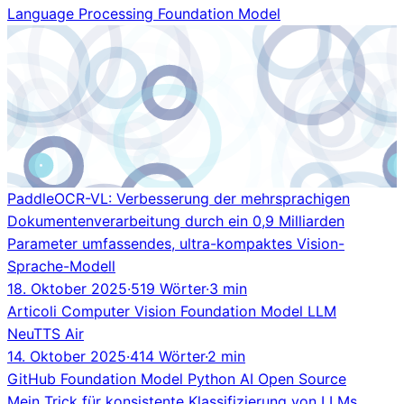
Language Processing
Foundation Model
PaddleOCR-VL: Verbesserung der mehrsprachigen
Dokumentenverarbeitung durch ein 0,9 Milliarden
Parameter umfassendes, ultra-kompaktes Vision-
Sprache-Modell
18. Oktober 2025
·
519 Wörter
·
3 min
Articoli
Computer Vision
Foundation Model
LLM
NeuTTS Air
14. Oktober 2025
·
414 Wörter
·
2 min
GitHub
Foundation Model
Python
AI
Open Source
Mein Trick für konsistente Klassifizierung von LLMs