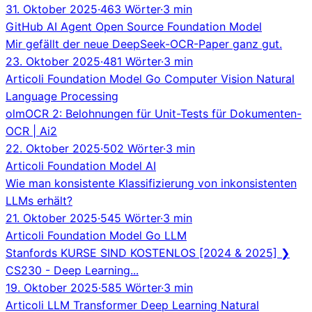
31. Oktober 2025
·
463 Wörter
·
3 min
GitHub
AI Agent
Open Source
Foundation Model
Mir gefällt der neue DeepSeek-OCR-Paper ganz gut.
23. Oktober 2025
·
481 Wörter
·
3 min
Articoli
Foundation Model
Go
Computer Vision
Natural
Language Processing
olmOCR 2: Belohnungen für Unit-Tests für Dokumenten-
OCR | Ai2
22. Oktober 2025
·
502 Wörter
·
3 min
Articoli
Foundation Model
AI
Wie man konsistente Klassifizierung von inkonsistenten
LLMs erhält?
21. Oktober 2025
·
545 Wörter
·
3 min
Articoli
Foundation Model
Go
LLM
Stanfords KURSE SIND KOSTENLOS [2024 & 2025] ❯
CS230 - Deep Learning...
19. Oktober 2025
·
585 Wörter
·
3 min
Articoli
LLM
Transformer
Deep Learning
Natural