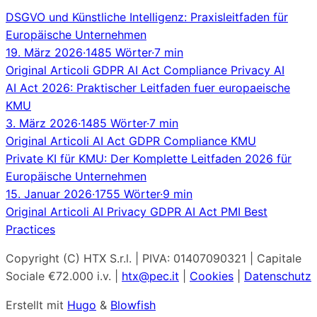
DSGVO und Künstliche Intelligenz: Praxisleitfaden für
Europäische Unternehmen
19. März 2026
·
1485 Wörter
·
7 min
Original
Articoli
GDPR
AI Act
Compliance
Privacy
AI
AI Act 2026: Praktischer Leitfaden fuer europaeische
KMU
3. März 2026
·
1485 Wörter
·
7 min
Original
Articoli
AI Act
GDPR
Compliance
KMU
Private KI für KMU: Der Komplette Leitfaden 2026 für
Europäische Unternehmen
15. Januar 2026
·
1755 Wörter
·
9 min
Original
Articoli
AI
Privacy
GDPR
AI Act
PMI
Best
Practices
Copyright (C) HTX S.r.l. | PIVA: 01407090321 | Capitale
Sociale €72.000 i.v. |
htx@pec.it
|
Cookies
|
Datenschutz
Erstellt mit
Hugo
&
Blowfish