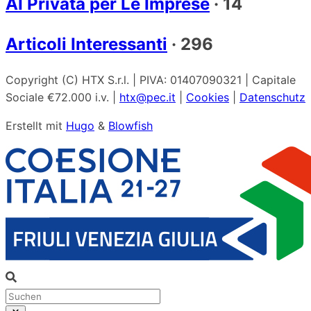
AI Privata per Le Imprese
·
14
Articoli Interessanti
·
296
Copyright (C) HTX S.r.l. | PIVA: 01407090321 | Capitale
Sociale €72.000 i.v. |
htx@pec.it
|
Cookies
|
Datenschutz
Erstellt mit
Hugo
&
Blowfish