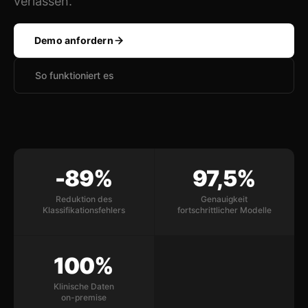
verlassen.
Demo anfordern
So funktioniert es
-89%
97,5%
Reduktion des
Genauigkeit
Klassifikationsfehlers
fortschrittlicher Modelle
100%
Klinische Daten
on-premise