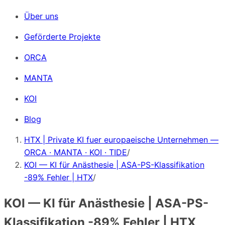
Über uns
Geförderte Projekte
ORCA
MANTA
KOI
Blog
HTX | Private KI fuer europaeische Unternehmen —
ORCA · MANTA · KOI · TIDE
/
KOI — KI für Anästhesie | ASA-PS-Klassifikation
-89% Fehler | HTX
/
KOI — KI für Anästhesie | ASA-PS-
Klassifikation -89% Fehler | HTX