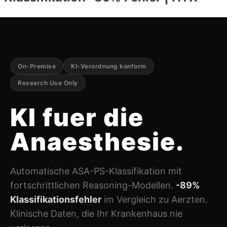
On-Premise
KI-Verordnung konform
Research Use Only
KI fuer die
Anaesthesie
.
Automatische ASA-PS-Klassifikation mit
fortschrittlichen Reasoning-Modellen.
-89%
Klassifikationsfehler
im Vergleich zu Aerzten.
Klinische Daten, die Ihr Krankenhaus nie